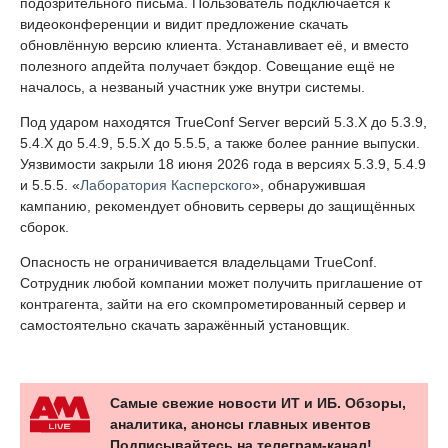
подозрительного письма. Пользователь подключается к
видеоконференции и видит предложение скачать
обновлённую версию клиента. Устанавливает её, и вместо
полезного апдейта получает бэкдор. Совещание ещё не
началось, а незваный участник уже внутри системы.
Под ударом находятся TrueConf Server версий 5.3.X до 5.3.9,
5.4.X до 5.4.9, 5.5.X до 5.5.5, а также более ранние выпуски.
Уязвимости закрыли 18 июня 2026 года в версиях 5.3.9, 5.4.9
и 5.5.5. «
Лаборатория Касперского
», обнаружившая
кампанию, рекомендует обновить серверы до защищённых
сборок.
Опасность не ограничивается владельцами TrueConf.
Сотрудник любой компании может получить приглашение от
контрагента, зайти на его скомпрометированный сервер и
самостоятельно скачать заражённый установщик.
Самые свежие новости ИТ и ИБ. Обзоры,
аналитика, анонсы главных ивентов
Подписывайтесь на телеграм-канал!