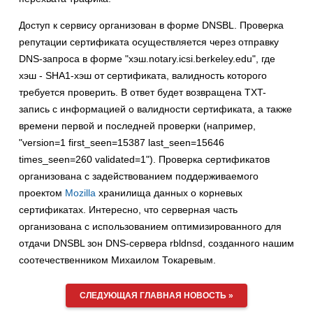
Доступ к сервису организован в форме DNSBL. Проверка
репутации сертификата осуществляется через отправку
DNS-запроса в форме "хэш.notary.icsi.berkeley.edu", где
хэш - SHA1-хэш от сертификата, валидность которого
требуется проверить. В ответ будет возвращена TXT-
запись с информацией о валидности сертификата, а также
времени первой и последней проверки (например,
"version=1 first_seen=15387 last_seen=15646
times_seen=260 validated=1"). Проверка сертификатов
организована с задействованием поддерживаемого
проектом
Mozilla
хранилища данных о корневых
сертификатах. Интересно, что серверная часть
организована с использованием оптимизированного для
отдачи DNSBL зон DNS-сервера rbldnsd, созданного нашим
соотечественником Михаилом Токаревым.
СЛЕДУЮЩАЯ ГЛАВНАЯ НОВОСТЬ »