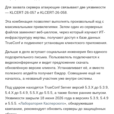
Для захвата сервера атакующие связывают две уязвимости
— KLCERT-26-057 и KLCERT-26-058.
Эта комбинация позволяет выполнять произвольный код с
максимальными привилегиями. Затем один из серверных
файлов заменяют веб-шеллом, через который изучают ИТ-
инфраструктуру жертвы, получают доступ к базе данных
TrueConf и подменяют установщик клиентского приложения.
Дальше в дело вступает социальная инженерия без единого
подозрительного письма. Пользователь подключается к
видеоконференции и видит предложение скачать
обновлённую версию клиента. Устанавливает её, и вместо
полезного апдейта получает бэкдор. Совещание ещё не
началось, а незваный участник уже внутри системы.
Под ударом находятся TrueConf Server версий 5.3.X до 5.3.9,
5.4.X до 5.4.9, 5.5.X до 5.5.5, а также более ранние выпуски.
Уязвимости закрыли 18 июня 2026 года в версиях 5.3.9, 5.4.9
и 5.5.5. «
Лаборатория Касперского
», обнаружившая
кампанию, рекомендует обновить серверы до защищённых
сборок.