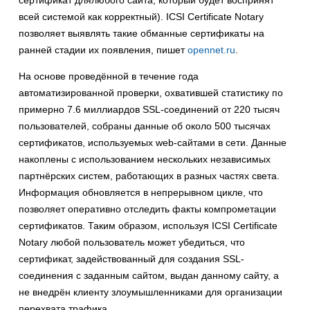
сертификат длялюбого сайта, который будет воспринят
всей системой как корректный). ICSI Certificate Notary
позволяет выявлять такие обманные сертификаты на
ранней стадии их появления, пишет
opennet.ru
.
На основе проведённой в течение года
автоматизированной проверки, охватившей статистику по
примерно 7.6 миллиардов SSL-соединений от 220 тысяч
пользователей, собраны данные об около 500 тысячах
сертификатов, используемых web-сайтами в сети. Данные
накоплены с использованием нескольких независимых
партнёрских систем, работающих в разных частях света.
Информация обновляется в непрерывном цикле, что
позволяет оперативно отследить факты компрометации
сертификатов. Таким образом, используя ICSI Certificate
Notary любой пользователь может убедиться, что
сертификат, задействованный для создания SSL-
соединения с заданным сайтом, выдан данному сайту, а
не внедрён клиенту злоумышленниками для организации
перехвата трафика.