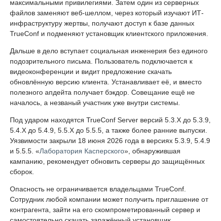
максимальными привилегиями. Затем один из серверных
файлов заменяют веб-шеллом, через который изучают ИТ-
инфраструктуру жертвы, получают доступ к базе данных
TrueConf и подменяют установщик клиентского приложения.
Дальше в дело вступает социальная инженерия без единого
подозрительного письма. Пользователь подключается к
видеоконференции и видит предложение скачать
обновлённую версию клиента. Устанавливает её, и вместо
полезного апдейта получает бэкдор. Совещание ещё не
началось, а незваный участник уже внутри системы.
Под ударом находятся TrueConf Server версий 5.3.X до 5.3.9,
5.4.X до 5.4.9, 5.5.X до 5.5.5, а также более ранние выпуски.
Уязвимости закрыли 18 июня 2026 года в версиях 5.3.9, 5.4.9
и 5.5.5. «
Лаборатория Касперского
», обнаружившая
кампанию, рекомендует обновить серверы до защищённых
сборок.
Опасность не ограничивается владельцами TrueConf.
Сотрудник любой компании может получить приглашение от
контрагента, зайти на его скомпрометированный сервер и
самостоятельно скачать заражённый установщик.