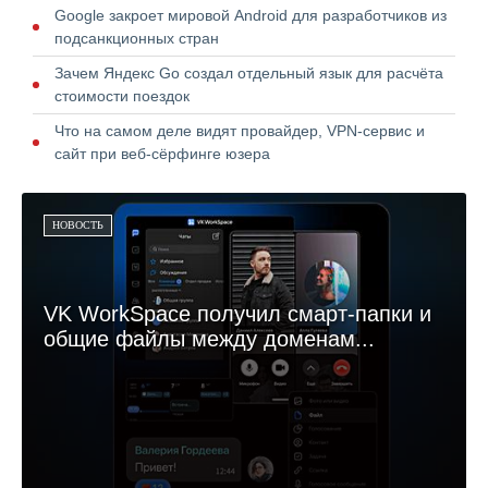
Google закроет мировой Android для разработчиков из
подсанкционных стран
Зачем Яндекс Go создал отдельный язык для расчёта
стоимости поездок
Что на самом деле видят провайдер, VPN-сервис и
сайт при веб-сёрфинге юзера
НОВОСТЬ
VK WorkSpace получил смарт-папки и
общие файлы между доменам...