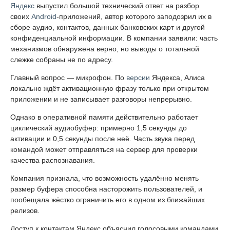
Яндекс
выпустил большой технический ответ на разбор
своих
Android
-приложений, автор которого заподозрил их в
сборе аудио, контактов, данных банковских карт и другой
конфиденциальной информации. В компании заявили: часть
механизмов обнаружена верно, но выводы о тотальной
слежке собраны не по адресу.
Главный вопрос — микрофон. По
версии
Яндекса, Алиса
локально ждёт активационную фразу только при открытом
приложении и не записывает разговоры непрерывно.
Однако в оперативной памяти действительно работает
циклический аудиобуфер: примерно 1,5 секунды до
активации и 0,5 секунды после неё. Часть звука перед
командой может отправляться на сервер для проверки
качества распознавания.
Компания признала, что возможность удалённо менять
размер буфера способна насторожить пользователей, и
пообещала жёстко ограничить его в одном из ближайших
релизов.
Доступ к контактам Яндекс объяснил голосовыми командами