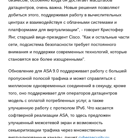
бизнесом, особенно когда он достигает масштабов
датацентров, очень важна. Новые решения позволяют
добиться этого, поддерживая работу в вычислительных
центрах и взаимодействуя с облачными системами и
платформами для виртуализации", - говорит Кристофер
Янг, старший вице-президент Cisco. "Как и остальные части
сети, подсистема безопасности требует постоянного
внимания и поддержки современных технологий, которые
становятся все более изощренными".
Обновление для ASA 9.0 поддерживает работу с большей
пропускной полосой трафика и может справляться с
миллионом одновременных соединений в секунду, кроме
того, оно поддерживает для операторов датацентров
модель с оплатой потребленных услуг, а также
улучшенную работу с протколом IPv6. Что касается
софтверной реализации ASA, то здесь предложен
улучшенный межсетевой экран и возможность
секьюритизации трафика через множественные
виртуализованные каналы, пишет
cybersecurity.ru
.