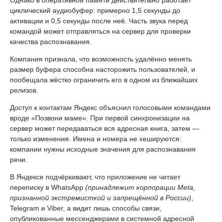
Однако в оперативной памяти действительно работает
циклический аудиобуфер: примерно 1,5 секунды до
активации и 0,5 секунды после неё. Часть звука перед
командой может отправляться на сервер для проверки
качества распознавания.
Компания признала, что возможность удалённо менять
размер буфера способна насторожить пользователей, и
пообещала жёстко ограничить его в одном из ближайших
релизов.
Доступ к контактам Яндекс объяснил голосовыми командами
вроде «Позвони маме». При первой синхронизации на
сервер может передаваться вся адресная книга, затем —
только изменения. Имена и номера не хешируются:
компании нужны исходные значения для распознавания
речи.
В Яндексе подчёркивают, что приложение не читает
переписку в WhatsApp
(принадлежит корпорации Meta,
признанной экстремисткой и запрещённой в России)
,
Telegram и Viber, а видит лишь способы связи,
опубликованные мессенджерами в системной адресной