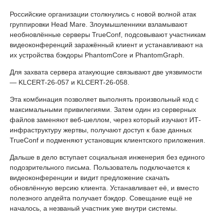
Российские организации столкнулись с новой волной атак
группировки Head Mare. Злоумышленники взламывают
необновлённые серверы TrueConf, подсовывают участникам
видеоконференций заражённый клиент и устанавливают на
их устройства бэкдоры PhantomCore и PhantomGraph.
Для захвата сервера атакующие связывают две уязвимости
— KLCERT-26-057 и KLCERT-26-058.
Эта комбинация позволяет выполнять произвольный код с
максимальными привилегиями. Затем один из серверных
файлов заменяют веб-шеллом, через который изучают ИТ-
инфраструктуру жертвы, получают доступ к базе данных
TrueConf и подменяют установщик клиентского приложения.
Дальше в дело вступает социальная инженерия без единого
подозрительного письма. Пользователь подключается к
видеоконференции и видит предложение скачать
обновлённую версию клиента. Устанавливает её, и вместо
полезного апдейта получает бэкдор. Совещание ещё не
началось, а незваный участник уже внутри системы.