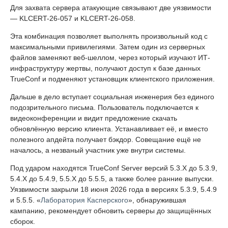
Для захвата сервера атакующие связывают две уязвимости
— KLCERT-26-057 и KLCERT-26-058.
Эта комбинация позволяет выполнять произвольный код с
максимальными привилегиями. Затем один из серверных
файлов заменяют веб-шеллом, через который изучают ИТ-
инфраструктуру жертвы, получают доступ к базе данных
TrueConf и подменяют установщик клиентского приложения.
Дальше в дело вступает социальная инженерия без единого
подозрительного письма. Пользователь подключается к
видеоконференции и видит предложение скачать
обновлённую версию клиента. Устанавливает её, и вместо
полезного апдейта получает бэкдор. Совещание ещё не
началось, а незваный участник уже внутри системы.
Под ударом находятся TrueConf Server версий 5.3.X до 5.3.9,
5.4.X до 5.4.9, 5.5.X до 5.5.5, а также более ранние выпуски.
Уязвимости закрыли 18 июня 2026 года в версиях 5.3.9, 5.4.9
и 5.5.5. «
Лаборатория Касперского
», обнаружившая
кампанию, рекомендует обновить серверы до защищённых
сборок.