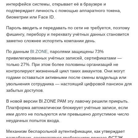
интерфейсе системы, открывает её в браузере и
подтверждает личность с помощью аппаратного токена,
биометрии или Face ID.
Пароль вводить и передавать по сети не требуется, поэтому
фишингу, перебору и перехвату учётных данных становится
заметно сложнее испортить компании день.
По данным
BI.ZONE
, паролями защищены 73%
привилегированных учётных записей, сертификатами —
только 27%. При этом более половины организаций не
контролируют жизненный цикл таких аккаунтов. Они могут
годами оставаться активными после смены владельца или
увольнения сотрудника — настоящий цифровой пансион для
забытых доступов.
В новой версии BI.ZONE PAM эту лавочку решили прикрыть.
Платформа автоматически блокирует учётные записи, если
ими долго не пользуются или превышено допустимое число
неудачных попыток входа.
Механизм беспарольной аутентификации, как утверждает
разработчик, соответствует требованиям приказа ФСТЭК