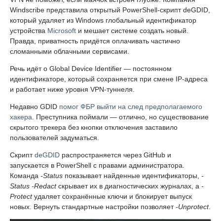
Windscribe представила открытый PowerShell-скрипт deGDID,
который удаляет из Windows глобальный идентификатор
устройства
Microsoft
и мешает системе создать новый.
Правда, приватность придётся оплачивать частично
сломанными облачными сервисами.
Речь идёт о Global Device Identifier — постоянном
идентификаторе, который сохраняется при смене IP-адреса
и работает ниже уровня VPN-туннеля.
Недавно GDID
помог ФБР выйти на след предполагаемого
хакера
. Преступника поймали — отлично, но существование
скрытого трекера без кнопки отключения заставило
пользователей задуматься.
Скрипт
deGDID
распространяется через GitHub и
запускается в PowerShell с правами администратора.
Команда
-Status
показывает найденные идентификаторы,
-
Status -Redact
скрывает их в диагностических журналах, а
-
Protect
удаляет сохранённые ключи и блокирует выпуск
новых. Вернуть стандартные настройки позволяет
-Unprotect
.