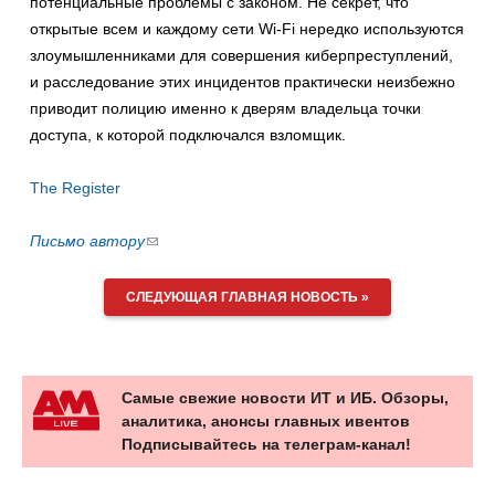
потенциальные проблемы с законом. Не секрет, что
открытые всем и каждому сети Wi-Fi нередко используются
злоумышленниками для совершения киберпреступлений,
и расследование этих инцидентов практически неизбежно
приводит полицию именно к дверям владельца точки
доступа, к которой подключался взломщик.
The Register
Письмо автору
(ссылка
для
отправки
СЛЕДУЮЩАЯ ГЛАВНАЯ НОВОСТЬ »
email)
Самые свежие новости ИТ и ИБ. Обзоры,
аналитика, анонсы главных ивентов
Подписывайтесь на телеграм-канал!