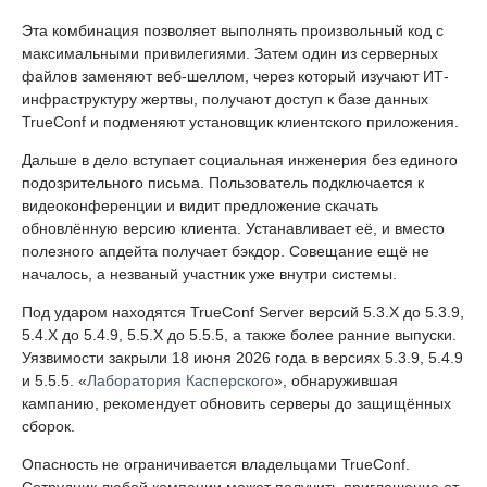
Эта комбинация позволяет выполнять произвольный код с
максимальными привилегиями. Затем один из серверных
файлов заменяют веб-шеллом, через который изучают ИТ-
инфраструктуру жертвы, получают доступ к базе данных
TrueConf и подменяют установщик клиентского приложения.
Дальше в дело вступает социальная инженерия без единого
подозрительного письма. Пользователь подключается к
видеоконференции и видит предложение скачать
обновлённую версию клиента. Устанавливает её, и вместо
полезного апдейта получает бэкдор. Совещание ещё не
началось, а незваный участник уже внутри системы.
Под ударом находятся TrueConf Server версий 5.3.X до 5.3.9,
5.4.X до 5.4.9, 5.5.X до 5.5.5, а также более ранние выпуски.
Уязвимости закрыли 18 июня 2026 года в версиях 5.3.9, 5.4.9
и 5.5.5. «
Лаборатория Касперского
», обнаружившая
кампанию, рекомендует обновить серверы до защищённых
сборок.
Опасность не ограничивается владельцами TrueConf.
Сотрудник любой компании может получить приглашение от