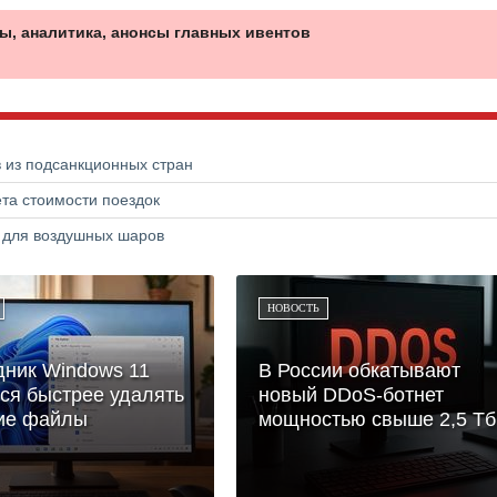
ы, аналитика, анонсы главных ивентов
в из подсанкционных стран
та стоимости поездок
а для воздушных шаров
НОВОСТЬ
ник Windows 11
В России обкатывают
ся быстрее удалять
новый DDoS-ботнет
ие файлы
мощностью свыше 2,5 Тб.