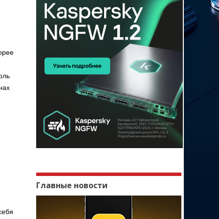
орее
оль
нах
Главные новости
себя