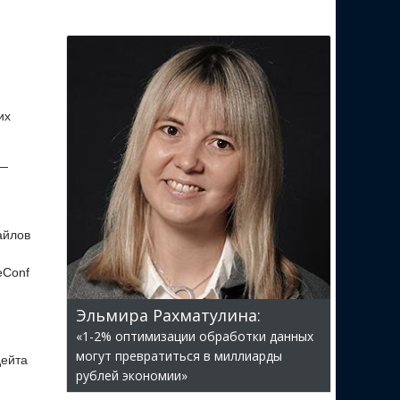
их
 —
айлов
eConf
Эльмира Рахматулина:
«1-2% оптимизации обработки данных
могут превратиться в миллиарды
дейта
рублей экономии»