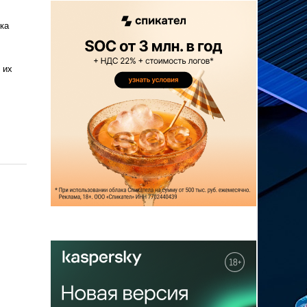
ка
 их