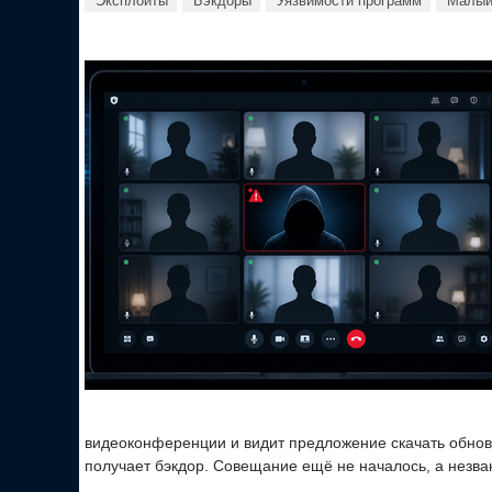
Эксплойты
Бэкдоры
Уязвимости программ
Малый
видеоконференции и видит предложение скачать обновл
получает бэкдор. Совещание ещё не началось, а незва