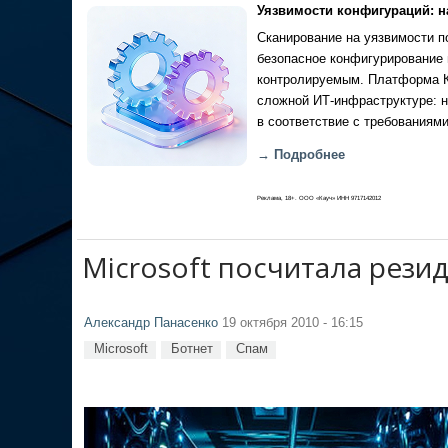
Уязвимости конфигураций: н
Сканирование на уязвимости по
безопасное конфигурирование 
контролируемым. Платформа Ка
сложной ИТ-инфраструктуре: н
в соответствие с требованиями
→ Подробнее
Реклама, 18+. ООО «Кауч» ИНН 9717142012
Microsoft посчитала резид
Александр Панасенко
19 октября 2010 - 16:15
Microsoft
Ботнет
Спам