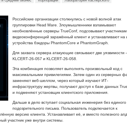
 и средний бизнес
Корпорации
Лаборатория Касперского
Российские организации столкнулись с новой волной атак
группировки Head Mare. Злоумышленники взламывают
необновлённые серверы TrueConf, подсовывают участникам
видеоконференций заражённый клиент и устанавливают на 
устройства бэкдоры PhantomCore и PhantomGraph.
Для захвата сервера атакующие связывают две уязвимости
KLCERT-26-057 и KLCERT-26-058.
Эта комбинация позволяет выполнять произвольный код с
максимальными привилегиями. Затем один из серверных ф
заменяют веб-шеллом, через который изучают ИТ-
инфраструктуру жертвы, получают доступ к базе данных Tru
и подменяют установщик клиентского приложения.
Дальше в дело вступает социальная инженерия без единого
подозрительного письма. Пользователь подключается к
ённую версию клиента. Устанавливает её, и вместо полезного ап
ный участник уже внутри системы.