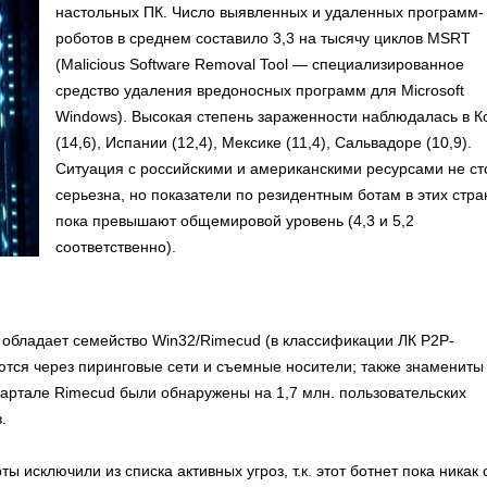
настольных ПК. Число выявленных и удаленных программ-
роботов в среднем составило 3,3 на тысячу циклов MSRT
(Malicious Software Removal Tool — специализированное
средство удаления вредоносных программ для Microsoft
Windows). Высокая степень зараженности наблюдалась в К
(14,6), Испании (12,4), Мексике (11,4), Сальвадоре (10,9).
Ситуация с российскими и американскими ресурсами не ст
серьезна, но показатели по резидентным ботам в этих стра
пока превышают общемировой уровень (4,3 и 5,2
соответственно).
 обладает семейство Win32/Rimecud (в классификации ЛК P2P-
ются через пиринговые сети и съемные носители; также знамениты
квартале Rimecud были обнаружены на 1,7 млн. пользовательских
.
ты исключили из списка активных угроз, т.к. этот ботнет пока никак 