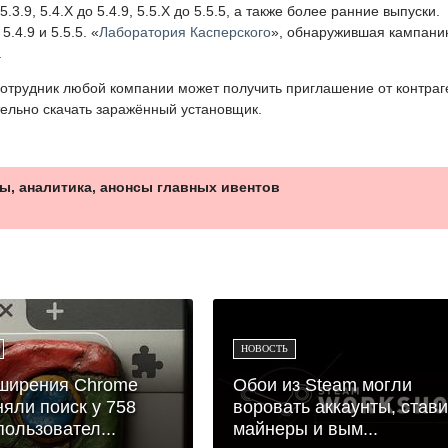
3.9, 5.4.X до 5.4.9, 5.5.X до 5.5.5, а также более ранние выпуски.
.4.9 и 5.5.5. «
Лаборатория Касперского
», обнаружившая кампани
.
отрудник любой компании может получить приглашение от контраг
тельно скачать заражённый установщик.
ы, аналитика, анонсы главных ивентов
НОВОСТЬ
сширения Chrome
Обои из Steam могли
яли поиск у 758
воровать аккаунты, стави
пользовател...
майнеры и вым...