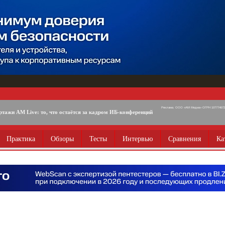
Реклама. ООО «АМ Медиа» ОГРН 1077746725
ртажи AM Live: то, что остаётся за кадром ИБ-конференций
Практика
Обзоры
Тесты
Интервью
Сравнения
Ка