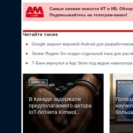
Самые свежие новости ИТ и ИБ. Обзор
Подписывайтесь на телеграм-канал!
Читайте также
Google закроет мировой Android для разработчико
Зачем Яндекс Go создал отдельный язык для расчё
Т-Банк вернулся в App Store под видом навигатор
НОВОСТЬ
НОВОСТЬ
В Канаде задержали
Провод
предполагаемого автора
научил
IoT-ботнета Kimwol...
больш