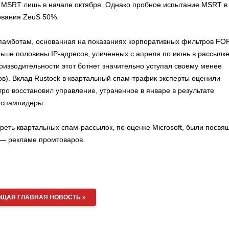
у MSRT лишь в начале октября. Однако пробное испытание MSRT в
ования ZeuS 50%.
о спамботам, основанная на показаниях корпоративных фильтров FO
Больше половины IP-адресов, уличенных с апреля по июнь в рассылк
оизводительности этот ботнет значительно уступал своему менее
ов). Вклад Rustock в квартальный спам-трафик эксперты оценили
тро восстановил управление, утраченное в январе в результате
в спамлидеры.
треть квартальных спам-рассылок, по оценке Microsoft, были посв
 — рекламе промтоваров.
ЩАЯ ГЛАВНАЯ НОВОСТЬ »