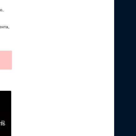
ю,
ента,
ть