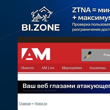
Перейти
к
основному
содержанию
Репо
Новости
AM Live
Мероприятия
Аналитика
»
Главная
Новости