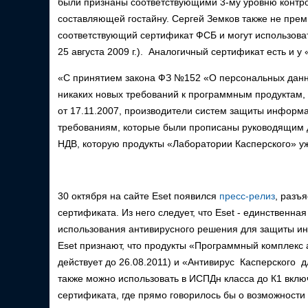
были признаны соответствующими 3-му уровню контр
составляющей гостайну. Сергей Земков также не преми
соответствующий сертификат ФСБ и могут использоват
25 августа 2009 г.). Аналогичный сертификат есть и у 
«С принятием закона ФЗ №152 «О персональных данны
никаких новых требований к программным продуктам, 
от 17.11.2007, производители систем защиты информ
требованиям, которые были прописаны руководящим д
НДВ, которую продукты «Лаборатории Касперского» у
30 октября на сайте Eset появился
пресс-релиз
, разъ
сертификата. Из него следует, что Eset - единственн
использования антивирусного решения для защиты инф
Eset признают, что продукты «Программный комплекс
действует до 26.08.2011) и «Антивирус Касперского д
также можно использовать в ИСПДн класса до К1 вклю
сертификата, где прямо говорилось бы о возможности