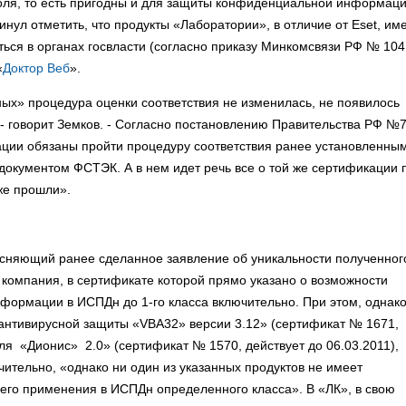
оля, то есть пригодны и для защиты конфиденциальной информаци
нул отметить, что продукты «Лаборатории», в отличие от Eset, им
ься в органах госвласти (согласно приказу Минкомсвязи РФ № 104
«
Доктор Веб
».
х» процедура оценки соответствия не изменилась, не появилось
- говорит Земков. - Согласно постановлению Правительства РФ №
ации обязаны пройти процедуру соответствия ранее установленны
окументом ФСТЭК. А в нем идет речь все о той же сертификации 
же прошли».
ясняющий ранее сделанное заявление об уникальности полученног
ая компания, в сертификате которой прямо указано о возможности
ормации в ИСПДн до 1-го класса включительно. При этом, однако
 антивирусной защиты «VBA32» версии 3.12» (сертификат № 1671,
ля «Дионис» 2.0» (сертификат № 1570, действует до 06.03.2011),
чительно, «однако ни один из указанных продуктов не имеет
 его применения в ИСПДн определенного класса». В «ЛК», в свою