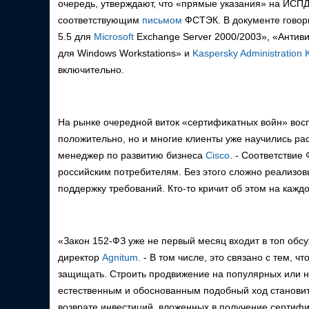
очередь, утверждают, что «прямые указания» на ИСПД
соответствующим
письмом
ФСТЭК. В документе говор
5.5 для
Microsoft
Exchange Server 2000/2003», «Антиви
для Windows Workstations» и
Kaspersky Administration K
включительно.
На рынке очередной виток «сертификатных войн» восп
положительно, но и многие клиенты уже научились ра
менеджер по развитию бизнеса
Cisco
. - Соответствие
российским потребителям. Без этого сложно реализовыв
поддержку требований. Кто-то кричит об этом на каждо
«Закон 152-ФЗ уже не первый месяц входит в топ обс
директор
Agnitum
. - В том числе, это связано с тем, ч
защищать. Строить продвижение на популярных или н
естественным и обоснованным подобный ход становитс
возврате инвестиций, вложенных в получение сертифи