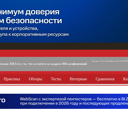
Реклама. ООО «АМ Медиа» ОГРН 1077746725
ртажи AM Live: то, что остаётся за кадром ИБ-конференций
Практика
Обзоры
Тесты
Интервью
Сравнения
Ка