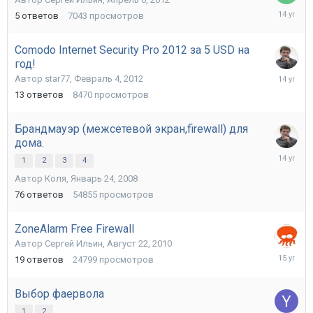
Апрель
5
ответов
7043
просмотров
9,
2012
Comodo Internet Security Pro 2012 за 5 USD на
год!
Март
Автор
star77
,
Февраль 4, 2012
12,
13
ответов
8470
просмотров
2012
Брандмауэр (межсетевой экран,firewall) для
дома.
Октябрь
1
2
3
4
17,
Автор
Коля
,
Январь 24, 2008
2011
76
ответов
54855
просмотров
ZoneAlarm Free Firewall
Автор
Сергей Ильин
,
Август 22, 2010
Май
19
ответов
24799
просмотров
3,
2011
Выбор фаервола
1
2