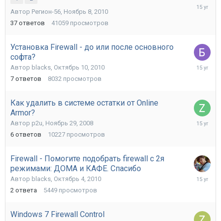
Апрель
Автор
Регион-56
,
Ноябрь 8, 2010
10,
2011
37
ответов
41059
просмотров
Установка Firewall - до или после основного
софта?
Декабрь
Автор
blacks
,
Октябрь 10, 2010
1,
7
ответов
8032
просмотров
2010
Как удалить в системе остатки от Online
Armor?
Октябрь
Автор
p2u
,
Ноябрь 29, 2008
30,
6
ответов
10227
просмотров
2010
Firewall - Помогите подобрать firewall с 2я
режимами: ДОМА и КАФЕ. Спасибо
Октябрь
Автор
blacks
,
Октябрь 4, 2010
27,
2
ответа
5449
просмотров
2010
Windows 7 Firewall Control