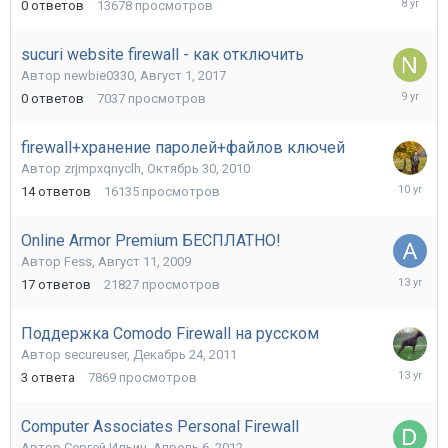
0
ответов
13678
просмотров
10,
2018
sucuri website firewall - как отключить
Автор
newbie0330
,
Август 1, 2017
Август
0
ответов
7037
просмотров
1,
2017
firewall+хранение паролей+файлов ключей
Автор
zrjmpxqnyclh
,
Октябрь 30, 2010
Декабрь
14
ответов
16135
просмотров
2,
2015
Online Armor Premium БЕСПЛАТНО!
Автор
Fess
,
Август 11, 2009
Январь
17
ответов
21827
просмотров
7,
2013
Поддержка Comodo Firewall на русском
Автор
secureuser
,
Декабрь 24, 2011
Декабрь
3
ответа
7869
просмотров
14,
2012
Computer Associates Personal Firewall
Автор
Сергей Ильин
,
Апрель 6, 2012