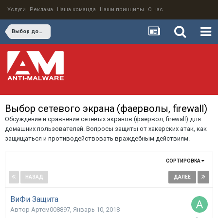
Услуги
Реклама
Наша команда
Наши принципы
О нас
Выбор домашних средств защиты
Выбор сетевого экрана (фаерволы, firewall)
Обсуждение и сравнение сетевых экранов (фаервол, firewall) для
домашних пользователей. Вопросы защиты от хакерских атак, как
защищаться и противодействовать враждебным действиям.
СОРТИРОВКА
НАЗАД
ДАЛЕЕ
Страница 1 из 3
ВиФи Защита
Автор
Артем008897
,
Январь 10, 2018
Январь