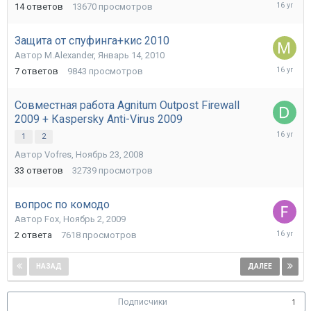
Январь
14
ответов
13670
просмотров
21,
2010
Защита от спуфинга+кис 2010
Автор
M.Alexander
,
Январь 14, 2010
Январь
7
ответов
9843
просмотров
17,
2010
Совместная работа Agnitum Outpost Firewall
2009 + Кaspersky Anti-Virus 2009
Декабрь
1
2
23,
Автор
Vofres
,
Ноябрь 23, 2008
2009
33
ответов
32739
просмотров
вопрос по комодо
Автор
Fox
,
Ноябрь 2, 2009
Ноябрь
2
ответа
7618
просмотров
25,
2009
НАЗАД
ДАЛЕЕ
Страница 1 из 3
Подписчики
1