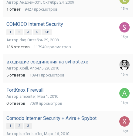
Автор
Андрей-001
,
Октябрь 24, 2009
Сентябр
1
ответ
9427
просмотров
19,
2010
COMODO Internet Security
1
2
3
4
6
Сентябр
Автор
dav
,
Октябрь 29, 2008
18,
2010
136
ответов
117949
просмотров
входящие соединения на svhost.exe
Автор
Xcell
,
Апрель 29, 2010
Май
5
ответов
10941
просмотров
3,
2010
FortKnox Firewall
Автор
amcenter
,
Май 1, 2010
Май
0
ответов
7039
просмотров
1,
2010
Comodo Interner Security + Avira + Spybot
1
2
3
Апрель
Автор
lucifer-lucifer
,
Март 16, 2010
30,