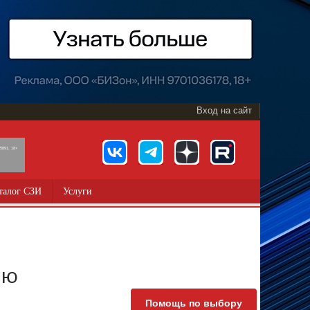
Вход на сайт
891, 18+
талог СЗИ
Услуги
ью
Помощь по выбору