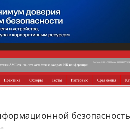
Реклама. ООО «АМ Медиа» ОГРН 1077746725
ртажи AM Live: то, что остаётся за кадром ИБ-конференций
Практика
Обзоры
Тесты
Интервью
Сравнения
Ка
информационной безопасност
тью