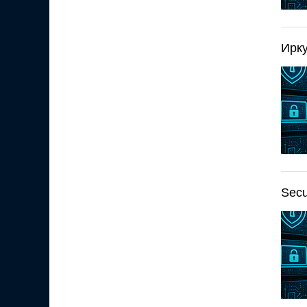
Ирку
Secu