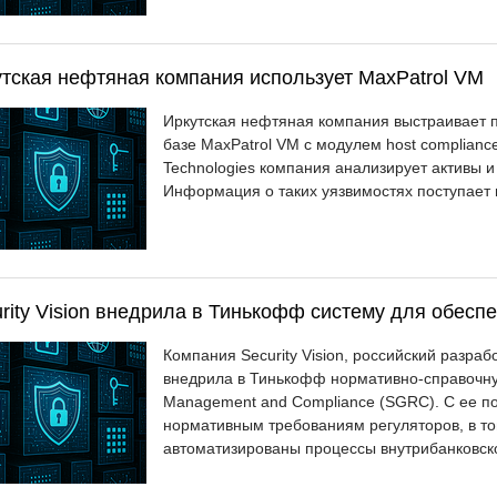
тская нефтяная компания использует MaxPatrol VM
Иркутская нефтяная компания выстраивает 
базе MaxPatrol VM с модулем host compliance
Technologies компания анализирует активы и
Информация о таких уязвимостях поступает в
rity Vision внедрила в Тинькофф систему для обесп
Компания Security Vision, российский разра
внедрила в Тинькофф нормативно-справочную 
Management and Compliance (SGRC). С ее п
нормативным требованиям регуляторов, в то
автоматизированы процессы внутрибанковско