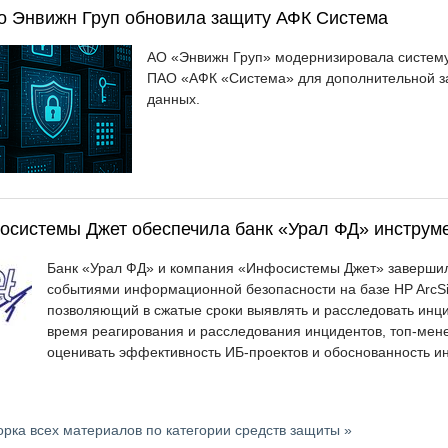
o Энвижн Груп обновила защиту АФК Система
АО «Энвижн Груп» модернизировала систем
ПАО «АФК «Система» для дополнительной за
данных.
осистемы Джет обеспечила банк «Урал ФД» инструм
Банк «Урал ФД» и компания «Инфосистемы Джет» завершил
событиями информационной безопасности на базе HP ArcSi
позволяющий в сжатые сроки выявлять и расследовать инци
время реагирования и расследования инцидентов, топ-мен
оценивать эффективность ИБ-проектов и обоснованность и
рка всех материалов по категории средств защиты »