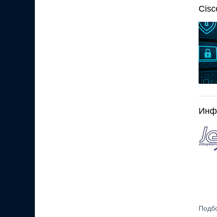
Cisc
Инф
Подбо