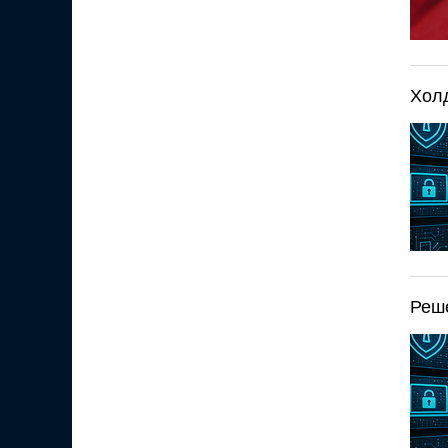
Хол
Реше