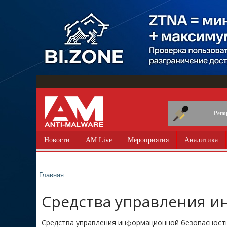
Перейти
к
основному
содержанию
Репо
Новости
AM Live
Мероприятия
Аналитика
Главная
Средства управления 
Средства управления информационной безопаснос