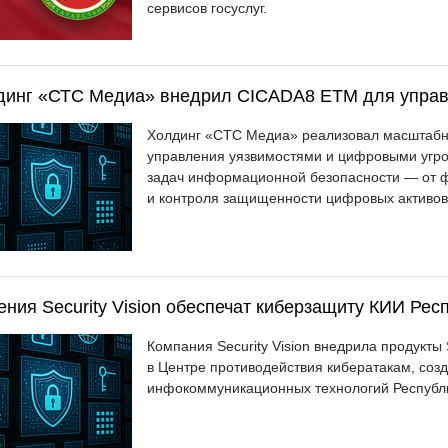
сервисов госуслуг.
динг «СТС Медиа» внедрил CICADA8 ETM для управ
Холдинг «СТС Медиа» реализовал масштабн
управления уязвимостями и цифровыми угр
задач информационной безопасности — от 
и контроля защищенности цифровых активов 
ния Security Vision обеспечат киберзащиту КИИ Рес
Компания Security Vision внедрила продукты S
в Центре противодействия кибератакам, соз
инфокоммуникационных технологий Республи