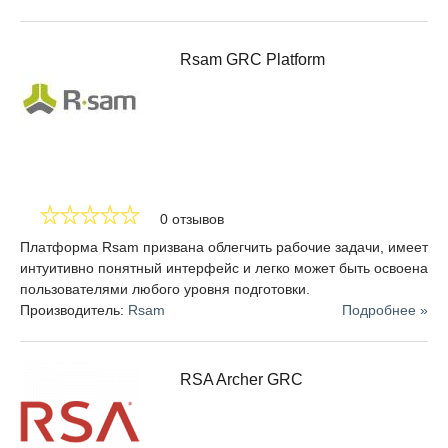
В данное время SGRC-решения развиваются в двух
направлениях – IRP (Incident Response Platform), Risk
Management и платформы-конструкторы. Наибольшую
Rsam GRC Platform
популярность в последнее время получают IRP-системы в
связи с повсеместным внедрением в компаниях SOC
(Security Operations Center) и построением процессов
управления инцидентами в целом.
0 отзывов
Платформа Rsam призвана облегчить рабочие задачи, имеет
интуитивно понятный интерфейс и легко может быть освоена
пользователями любого уровня подготовки.
Производитель:
Rsam
Подробнее »
RSA Archer GRC