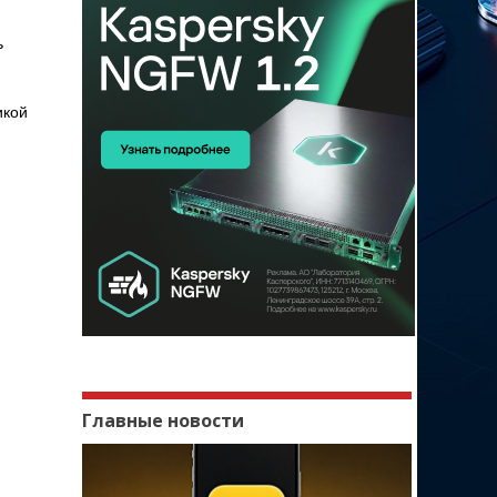
ь
икой
Главные новости