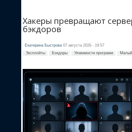
Хакеры превращают сервер
бэкдоров
Екатерина Быстрова
07 августа 2026 - 19:57
Эксплойты
Бэкдоры
Уязвимости программ
Малый