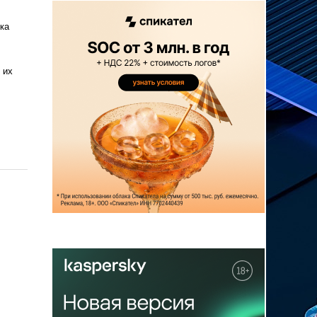
ка
 их