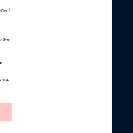
eConf
дейта
ю,
ента,