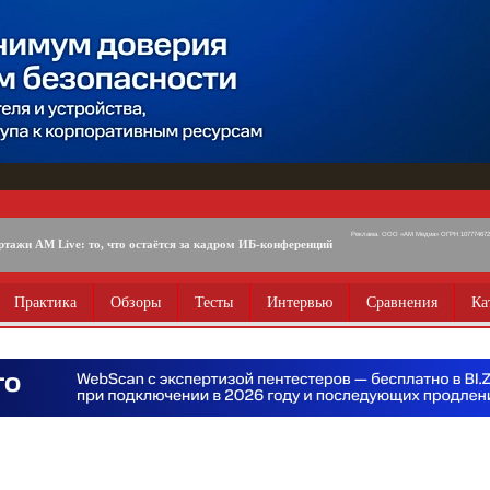
Реклама. ООО «АМ Медиа» ОГРН 1077746725
ртажи AM Live: то, что остаётся за кадром ИБ-конференций
Практика
Обзоры
Тесты
Интервью
Сравнения
Ка