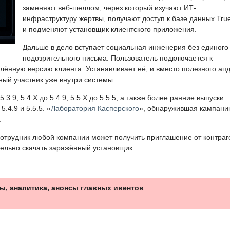
заменяют веб-шеллом, через который изучают ИТ-
инфраструктуру жертвы, получают доступ к базе данных Tru
и подменяют установщик клиентского приложения.
Дальше в дело вступает социальная инженерия без единого
подозрительного письма. Пользователь подключается к
ённую версию клиента. Устанавливает её, и вместо полезного ап
ный участник уже внутри системы.
3.9, 5.4.X до 5.4.9, 5.5.X до 5.5.5, а также более ранние выпуски.
.4.9 и 5.5.5. «
Лаборатория Касперского
», обнаружившая кампани
.
отрудник любой компании может получить приглашение от контраг
тельно скачать заражённый установщик.
ы, аналитика, анонсы главных ивентов