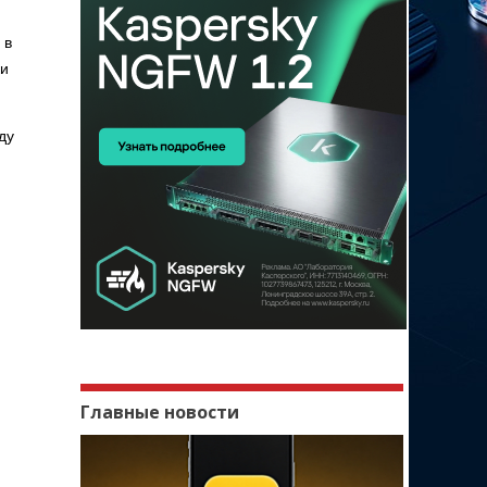
 в
ки
ду
Главные новости