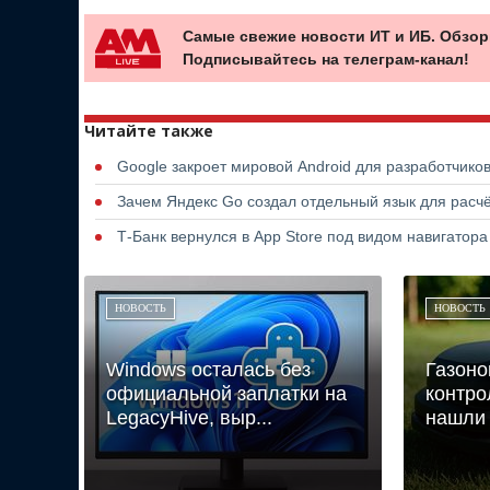
Самые свежие новости ИТ и ИБ. Обзор
Подписывайтесь на телеграм-канал!
Читайте также
Google закроет мировой Android для разработчико
Зачем Яндекс Go создал отдельный язык для расчё
Т-Банк вернулся в App Store под видом навигатор
НОВОСТЬ
НОВОСТЬ
Windows осталась без
Газоно
официальной заплатки на
контро
LegacyHive, выр...
нашли 