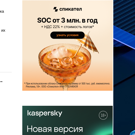
ка
 их
-