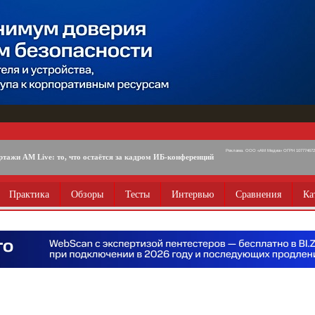
Реклама. ООО «АМ Медиа» ОГРН 1077746725
ртажи AM Live: то, что остаётся за кадром ИБ-конференций
Практика
Обзоры
Тесты
Интервью
Сравнения
Ка