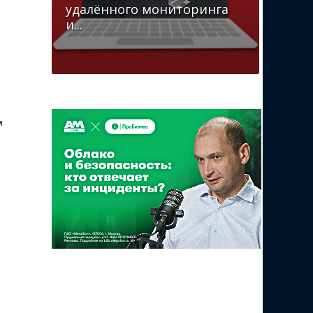
удалённого мониторинга
и...
м