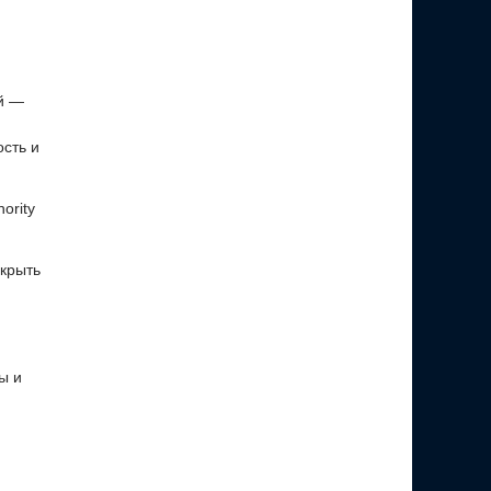
й —
сть и
ority
крыть
ы и