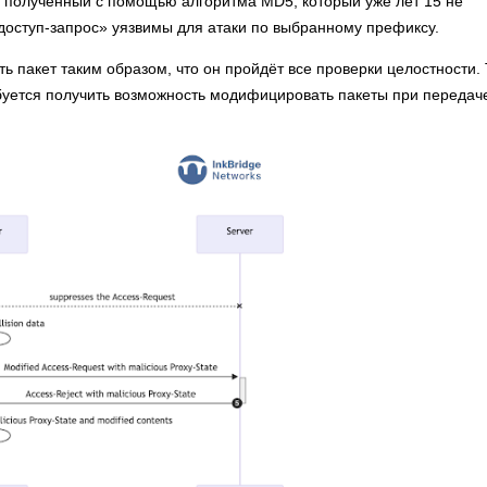
, полученный с помощью алгоритма MD5, который уже лет 15 не
«доступ-запрос» уязвимы для атаки по выбранному префиксу.
 пакет таким образом, что он пройдёт все проверки целостности.
уется получить возможность модифицировать пакеты при передач