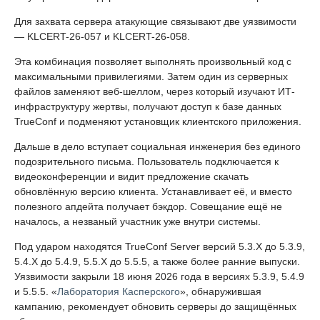
Для захвата сервера атакующие связывают две уязвимости
— KLCERT-26-057 и KLCERT-26-058.
Эта комбинация позволяет выполнять произвольный код с
максимальными привилегиями. Затем один из серверных
файлов заменяют веб-шеллом, через который изучают ИТ-
инфраструктуру жертвы, получают доступ к базе данных
TrueConf и подменяют установщик клиентского приложения.
Дальше в дело вступает социальная инженерия без единого
подозрительного письма. Пользователь подключается к
видеоконференции и видит предложение скачать
обновлённую версию клиента. Устанавливает её, и вместо
полезного апдейта получает бэкдор. Совещание ещё не
началось, а незваный участник уже внутри системы.
Под ударом находятся TrueConf Server версий 5.3.X до 5.3.9,
5.4.X до 5.4.9, 5.5.X до 5.5.5, а также более ранние выпуски.
Уязвимости закрыли 18 июня 2026 года в версиях 5.3.9, 5.4.9
и 5.5.5. «
Лаборатория Касперского
», обнаружившая
кампанию, рекомендует обновить серверы до защищённых