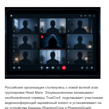
Российские организации столкнулись с новой волной атак
группировки Head Mare. Злоумышленники взламывают
необновлённые серверы TrueConf, подсовывают участникам
видеоконференций заражённый клиент и устанавливают на
их устройства бэкдоры PhantomCore и PhantomGraph.