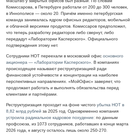
Масштаб у закрытых офисов был разный. По словам
Комиссарова, в Петербурге работали от 200 до 300 человек,
в Иннополисе — около 20. Причём именно петербургская
команда занималась ядром офисных редакторов, мобильной
и облачной версиями продуктов. Комиссаров предположил,
что теперь разработку редакторов либо свернут, либо
передадут «Лаборатории Касперского». Официального
подтверждения этому нет.
Сотрудники НОТ переехали в московский офис
основного
акционера — «Лаборатории Касперского»
. В компаниях
происходящее называют реструктуризацией ради
финансовой устойчивости и концентрации на наиболее
перспективных направлениях. «МойОфис» заверяет, что
продолжает работать и выполнять обязательства перед
клиентами и партнёрами.
Реструктуризация проходит на фоне чистого
убытка НОТ в
8,82 млрд рублей
за 2025 год. Одновременно компания
устроила радикальное кадровое похудение
: по данным
профсоюза, из 1073 сотрудников, работавших в конце марта
2026 года, к августу осталось лишь около 250-270.