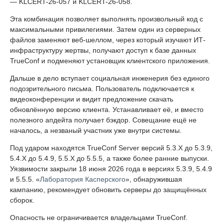
— KLCERT-26-057 и KLCERT-26-058.
Эта комбинация позволяет выполнять произвольный код с
максимальными привилегиями. Затем один из серверных
файлов заменяют веб-шеллом, через который изучают ИТ-
инфраструктуру жертвы, получают доступ к базе данных
TrueConf и подменяют установщик клиентского приложения.
Дальше в дело вступает социальная инженерия без единого
подозрительного письма. Пользователь подключается к
видеоконференции и видит предложение скачать
обновлённую версию клиента. Устанавливает её, и вместо
полезного апдейта получает бэкдор. Совещание ещё не
началось, а незваный участник уже внутри системы.
Под ударом находятся TrueConf Server версий 5.3.X до 5.3.9,
5.4.X до 5.4.9, 5.5.X до 5.5.5, а также более ранние выпуски.
Уязвимости закрыли 18 июня 2026 года в версиях 5.3.9, 5.4.9
и 5.5.5. «
Лаборатория Касперского
», обнаружившая
кампанию, рекомендует обновить серверы до защищённых
сборок.
Опасность не ограничивается владельцами TrueConf.