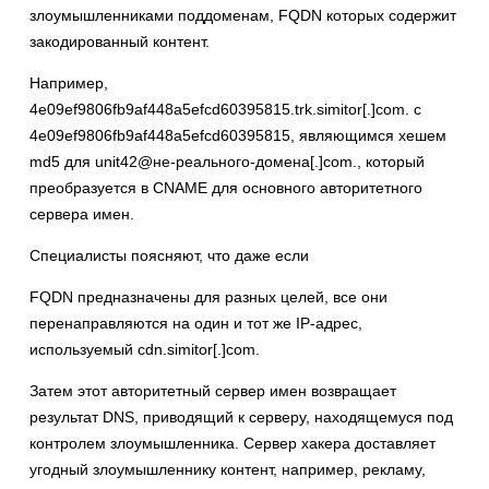
злоумышленниками поддоменам, FQDN которых содержит
закодированный контент.
Например,
4e09ef9806fb9af448a5efcd60395815.trk.simitor[.]com. с
4e09ef9806fb9af448a5efcd60395815, являющимся хешем
md5 для unit42@не-реального-домена[.]com., который
преобразуется в CNAME для основного авторитетного
сервера имен.
Специалисты поясняют, что даже если
FQDN предназначены для разных целей, все они
перенаправляются на один и тот же IP-адрес,
используемый cdn.simitor[.]com.
Затем этот авторитетный сервер имен возвращает
результат DNS, приводящий к серверу, находящемуся под
контролем злоумышленника. Сервер хакера доставляет
угодный злоумышленнику контент, например, рекламу,