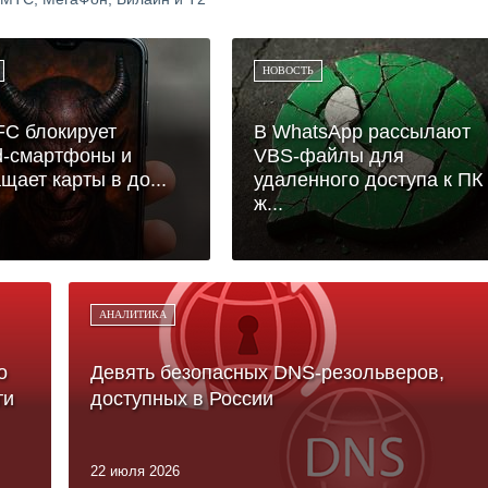
НОВОСТЬ
FC блокирует
В WhatsApp рассылают
d-смартфоны и
VBS-файлы для
щает карты в до...
удаленного доступа к ПК
ж...
АНАЛИТИКА
о
Девять безопасных DNS-резольверов,
ти
доступных в России
22 июля 2026