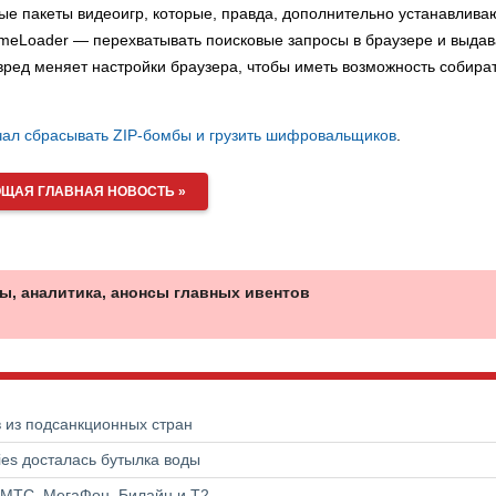
ые пакеты видеоигр, которые, правда, дополнительно устанавлива
eLoader — перехватывать поисковые запросы в браузере и выдав
ред меняет настройки браузера, чтобы иметь возможность собира
чал сбрасывать ZIP-бомбы и грузить шифровальщиков
.
ЩАЯ ГЛАВНАЯ НОВОСТЬ »
ы, аналитика, анонсы главных ивентов
в из подсанкционных стран
ries досталась бутылка воды
 МТС, МегаФон, Билайн и Т2