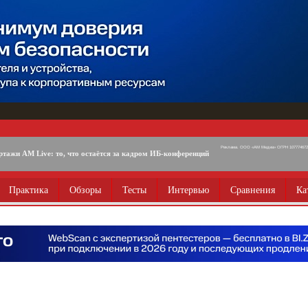
Реклама. ООО «АМ Медиа» ОГРН 1077746725
ртажи AM Live: то, что остаётся за кадром ИБ-конференций
Практика
Обзоры
Тесты
Интервью
Сравнения
Ка