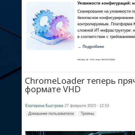
Уязвимости конфигураций: н
Сканирование на уязвимости по
безопасное конфигурирование 
контролируемым. Платформа Ка
сложной ИТ-инфраструктуре: н
в соответствие с требованиями
→ Подробнее
Реклама, 18+. ООО «Кауч» ИНН 9717142012
ChromeLoader теперь пряч
формате VHD
Екатерина Быстрова
27 февраля 2023 - 12:53
Домашние пользователи
Трояны