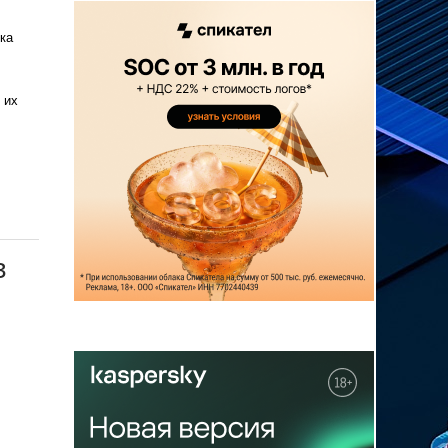
ка
 их
в