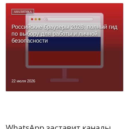
АНАЛИТИКА
Российские браузеры 2026: полный гид
по выбору для работы и личной
безопасности
22 июля 2026
WhatsApp заставит каналы