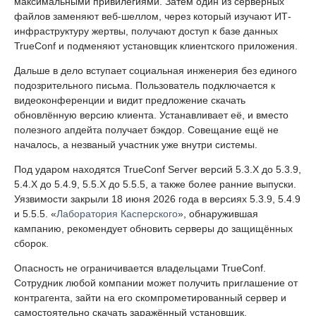
максимальными привилегиями. Затем один из серверных
файлов заменяют веб-шеллом, через который изучают ИТ-
инфраструктуру жертвы, получают доступ к базе данных
TrueConf и подменяют установщик клиентского приложения.
Дальше в дело вступает социальная инженерия без единого
подозрительного письма. Пользователь подключается к
видеоконференции и видит предложение скачать
обновлённую версию клиента. Устанавливает её, и вместо
полезного апдейта получает бэкдор. Совещание ещё не
началось, а незваный участник уже внутри системы.
Под ударом находятся TrueConf Server версий 5.3.X до 5.3.9,
5.4.X до 5.4.9, 5.5.X до 5.5.5, а также более ранние выпуски.
Уязвимости закрыли 18 июня 2026 года в версиях 5.3.9, 5.4.9
и 5.5.5. «
Лаборатория Касперского
», обнаружившая
кампанию, рекомендует обновить серверы до защищённых
сборок.
Опасность не ограничивается владельцами TrueConf.
Сотрудник любой компании может получить приглашение от
контрагента, зайти на его скомпрометированный сервер и
самостоятельно скачать заражённый установщик.