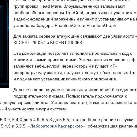
группировки Head Mare. Злоумышленники взламывают
необновлённые серверы TrueConf, подсовывают участникам
видеоконференций заражённый клиент и устанавливают на 
устройства бэкдоры PhantomCore и PhantomGraph.
Для захвата сервера атакующие связывают две уязвимости
KLCERT-26-057 и KLCERT-26-058.
Эта комбинация позволяет выполнять произвольный код с
максимальными привилегиями. Затем один из серверных ф
заменяют веб-шеллом, через который изучают ИТ-
инфраструктуру жертвы, получают доступ к базе данных Tru
и подменяют установщик клиентского приложения.
Дальше в дело вступает социальная инженерия без единого
подозрительного письма. Пользователь подключается к
ённую версию клиента. Устанавливает её, и вместо полезного ап
ный участник уже внутри системы.
3.9, 5.4.X до 5.4.9, 5.5.X до 5.5.5, а также более ранние выпуски.
.4.9 и 5.5.5. «
Лаборатория Касперского
», обнаружившая кампани
.