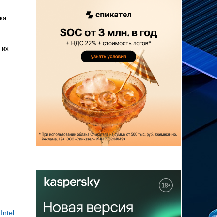
ка
 их
а
Intel