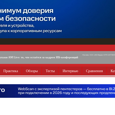
Реклама. ООО «АМ Медиа» ОГРН 1077746725
ртажи AM Live: то, что остаётся за кадром ИБ-конференций
Практика
Обзоры
Тесты
Интервью
Сравнения
Ка