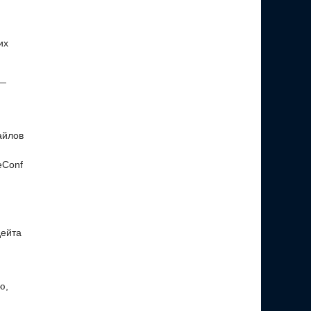
их
 —
айлов
eConf
дейта
ю,