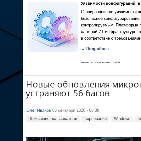
Уязвимости конфигураций: н
Сканирование на уязвимости по
безопасное конфигурирование 
контролируемым. Платформа Ка
сложной ИТ-инфраструктуре: н
в соответствие с требованиями
→ Подробнее
Реклама, 18+. ООО «Кауч» ИНН 9717142012
Новые обновления микроко
устраняют 56 багов
Олег Иванов
03 сентября 2020 - 08:38
Домашние пользователи
Корпорации
Windows
In