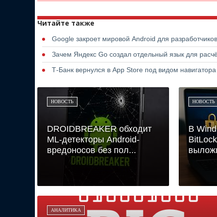
Читайте также
Google закроет мировой Android для разработчико
Зачем Яндекс Go создал отдельный язык для расчё
Т-Банк вернулся в App Store под видом навигатор
НОВОСТЬ
НОВОСТЬ
DROIDBREAKER обходит
В Wind
ML-детекторы Android-
BitLoc
вредоносов без пол...
выложи
АНАЛИТИКА