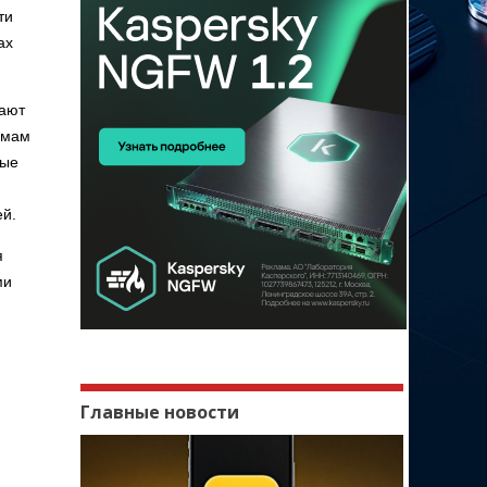
ти
ах
кают
емам
ные
ей.
я
ми
Главные новости