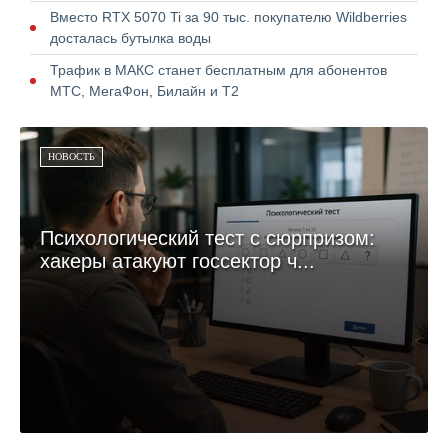
Вместо RTX 5070 Ti за 90 тыс. покупателю Wildberries
досталась бутылка воды
Трафик в МАКС станет бесплатным для абонентов
МТС, МегаФон, Билайн и Т2
НОВОСТЬ
Психологический тест с сюрпризом:
хакеры атакуют госсектор ч...