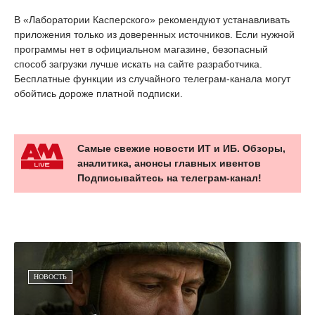
или Scarlet. Установить программу можно и с компьютера
либо на устройство с джейлбрейком. Официальный App
Store в этой цепочке, разумеется, даже не ночевал.
Пока заражённое приложение открыто, модуль собирает имя
устройства, уровень заряда, региональные настройки,
сведения о памяти и наличии джейлбрейка. Кроме того, он
может получать геолокацию и код мобильного оператора,
делать снимки экрана и отправлять информацию
злоумышленникам.
Есть и ограничение: в фоновом режиме зловред работать не
умеет. После закрытия приложения непрерывная слежка
прекращается. Но считать это поводом расслабиться едва
ли стоит — содержимого одного удачного скриншота иногда
хватает с лихвой.
В «Лаборатории Касперского» рекомендуют устанавливать
приложения только из доверенных источников. Если нужной
программы нет в официальном магазине, безопасный
способ загрузки лучше искать на сайте разработчика.
Бесплатные функции из случайного телеграм-канала могут