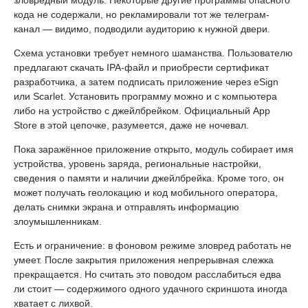
Модифицированное iOS-приложение без рекламы и с
бесплатными функциями может оказаться слишком щедрым
подарком. Эксперты «Лаборатории Касперского»
обнаружили заражённые версии популярных программ,
которые распространяются через русскоязычный телеграм-
канал.
В коллекцию попали модификации онлайн-площадки для
продажи товаров, фоторедактора и сервиса просмотра
видео.
Внутрь настоящих приложений злоумышленники встроили
зловредный модуль. Некоторые другие программы опасного
кода не содержали, но рекламировали тот же телеграм-
канал — видимо, подводили аудиторию к нужной двери.
Схема установки требует немного шаманства. Пользователю
предлагают скачать IPA-файл и приобрести сертификат
разработчика, а затем подписать приложение через eSign