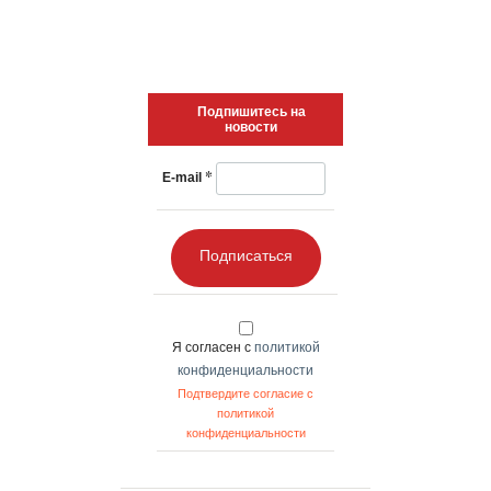
Более 20 VPN-сервисов столкнулись со сбоями из-за
блокировки хостингов
Т-Банк вернулся в App Store под видом навигатора для
воздушных шаров
Включил смартфон — выбери ИИ: Минцифры меняет
правила предустановки ПО
ОБЗОР НЕДЕЛИ