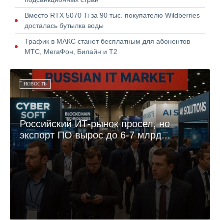
Вместо RTX 5070 Ti за 90 тыс. покупателю Wildberries
досталась бутылка воды
Трафик в МАКС станет бесплатным для абонентов
МТС, МегаФон, Билайн и Т2
НОВОСТЬ
Российский ИТ-рынок просел, но
экспорт ПО вырос до 6-7 млрд...