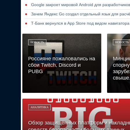
Google закроет мировой Android для разработчико
Зачем Яндекс Go создал отдельный язык для расчё
Т-Банк вернулся в App Store под видом навигатор
НОВОСТЬ
НОВОСТЬ
Россияне пожаловались на
Минци
сбои Twitch, Discord и
спорну
PUBG
зарубе
свыше.
АНАЛИТИКА
Обзор защищённых платформ и накладн
средств безопасности больших данных