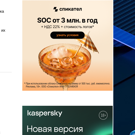
ка
 их
с