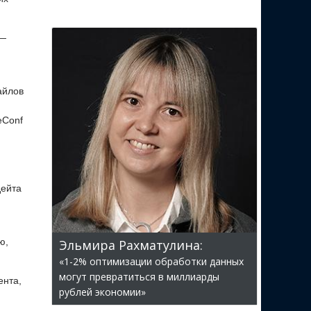
 —
айлов
eConf
дейта
ю,
Эльмира Рахматулина:
«1-2% оптимизации обработки данных
могут превратиться в миллиарды
ента,
рублей экономии»