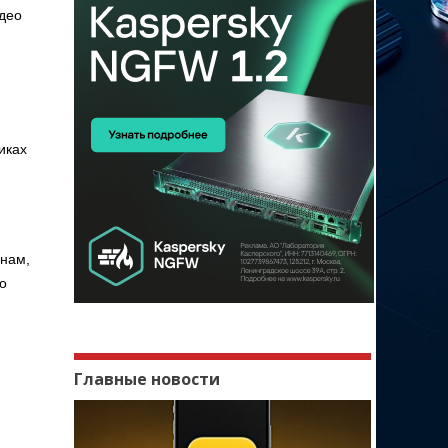
идео
иках
анам,
о
Главные новости