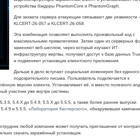
устройства бэкдоры PhantomCore и PhantomGraph.
Для захвата сервера атакующие связывают две уязвимости
KLCERT-26-057 и KLCERT-26-058.
Эта комбинация позволяет выполнять произвольный код с
максимальными привилегиями. Затем один из серверных ф
заменяют веб-шеллом, через который изучают ИТ-
инфраструктуру жертвы, получают доступ к базе данных Tru
и подменяют установщик клиентского приложения.
Дальше в дело вступает социальная инженерия без единого
подозрительного письма. Пользователь подключается к
ённую версию клиента. Устанавливает её, и вместо полезного ап
ный участник уже внутри системы.
3.9, 5.4.X до 5.4.9, 5.5.X до 5.5.5, а также более ранние выпуски.
.4.9 и 5.5.5. «
Лаборатория Касперского
», обнаружившая кампани
.
отрудник любой компании может получить приглашение от контраг
тельно скачать заражённый установщик.