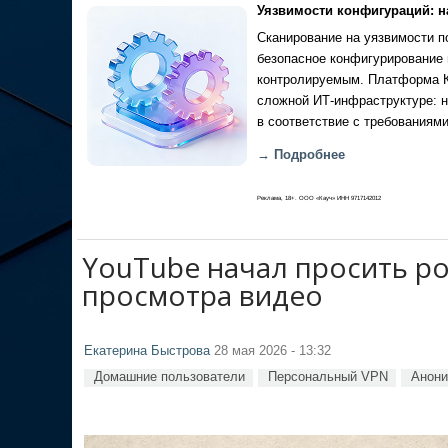
Уязвимости конфигураций: н
Сканирование на уязвимости по
безопасное конфигурирование 
контролируемым. Платформа Ка
сложной ИТ-инфраструктуре: н
в соответствие с требованиями
→ Подробнее
Реклама, 18+. ООО «Кауч» ИНН 9717142012
YouTube начал просить р
просмотра видео
Екатерина Быстрова
28 мая 2026 - 13:32
Домашние пользователи
Персональный VPN
Анон