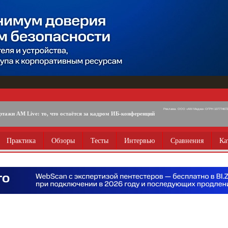
Реклама. ООО «АМ Медиа» ОГРН 1077746725
ртажи AM Live: то, что остаётся за кадром ИБ-конференций
Практика
Обзоры
Тесты
Интервью
Сравнения
Ка