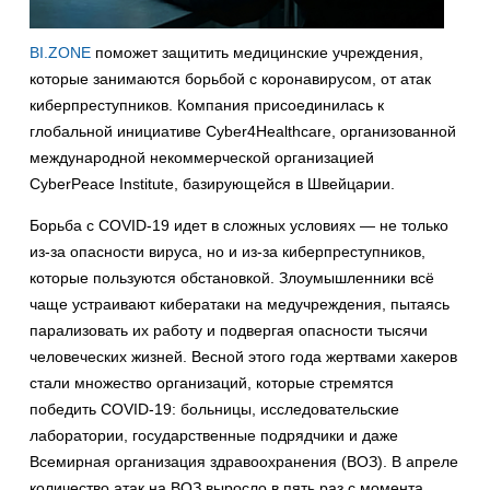
BI.ZONE
поможет защитить медицинские учреждения,
которые занимаются борьбой с коронавирусом, от атак
киберпреступников. Компания присоединилась к
глобальной инициативе Cyber4Healthcare, организованной
международной некоммерческой организацией
CyberPeace Institute, базирующейся в Швейцарии.
Борьба с COVID-19 идет в сложных условиях — не только
из-за опасности вируса, но и из-за киберпреступников,
которые пользуются обстановкой. Злоумышленники всё
чаще устраивают кибератаки на медучреждения, пытаясь
парализовать их работу и подвергая опасности тысячи
человеческих жизней. Весной этого года жертвами хакеров
стали множество организаций, которые стремятся
победить COVID-19: больницы, исследовательские
лаборатории, государственные подрядчики и даже
Всемирная организация здравоохранения (ВОЗ). В апреле
количество атак на ВОЗ выросло в пять раз с момента