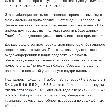
Для захвата сервера атакующие связывают две уязвимости
— KLCERT-26-057 и KLCERT-26-058.
Эта комбинация позволяет выполнять произвольный код с
максимальными привилегиями. Затем один из серверных
файлов заменяют веб-шеллом, через который изучают ИТ-
инфраструктуру жертвы, получают доступ к базе данных
TrueConf и подменяют установщик клиентского приложения.
Дальше в дело вступает социальная инженерия без единого
подозрительного письма. Пользователь подключается к
видеоконференции и видит предложение скачать
обновлённую версию клиента. Устанавливает её, и вместо
полезного апдейта получает бэкдор. Совещание ещё не
началось, а незваный участник уже внутри системы.
Под ударом находятся TrueConf Server версий 5.3.X до 5.3.9,
5.4.X до 5.4.9, 5.5.X до 5.5.5, а также более ранние выпуски.
Уязвимости закрыли 18 июня 2026 года в версиях 5.3.9, 5.4.9
и 5.5.5. «
Лаборатория Касперского
», обнаружившая
кампанию, рекомендует обновить серверы до защищённых
сборок.