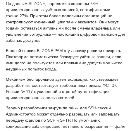
По данным
BI.ZONE
, паролями защищены 73%
привилегированных учётных записей, сертификатами —
только 27%. При этом более половины организаций не
контролируют жизненный цикл таких аккаунтов. Они могут
годами оставаться активными после смены владельца или
увольнения сотрудника — настоящий цифровой пансион для
забытых доступов.
В новой версии BI.ZONE PAM эту лавочку решили прикрыть.
Платформа автоматически блокирует учётные записи, если
ими долго не пользуются или превышено допустимое число
неудачных попыток входа.
Механизм беспарольной аутентификации, как утверждает
разработчик, соответствует требованиям приказа ФСТЭК
России № 117 к усиленной и строгой аутентификации
привилегированных пользователей.
Заодно разработчики закрутили гайки для SSH-сессий.
Администратор может отдельно разрешать или запрещать
передачу файлов по SCP и SFTP. По умолчанию
копирование заблокировано: нет явного разрешения — файл