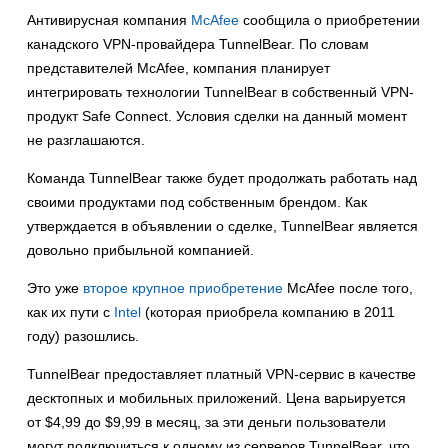
Антивирусная компания
McAfee
сообщила о приобретении
канадского VPN-провайдера TunnelBear. По словам
представителей McAfee, компания планирует
интегрировать технологии TunnelBear в собственный VPN-
продукт Safe Connect. Условия сделки на данный момент
не разглашаются.
Команда TunnelBear также будет продолжать работать над
своими продуктами под собственным брендом. Как
утверждается в объявлении о сделке, TunnelBear является
довольно прибыльной компанией.
Это уже
второе крупное приобретение
McAfee после того,
как их пути с
Intel
(которая приобрела компанию в 2011
году) разошлись.
TunnelBear предоставляет платный VPN-сервис в качестве
десктопных и мобильных приложений. Цена варьируется
от $4,99 до $9,99 в месяц, за эти деньги пользователи
могут подключиться к одному из серверов TunnelBear, что