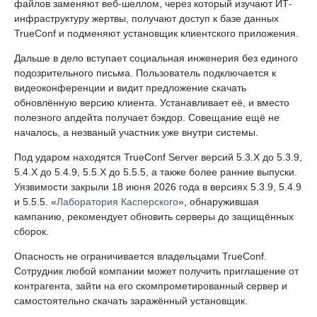
файлов заменяют веб-шеллом, через который изучают ИТ-
инфраструктуру жертвы, получают доступ к базе данных
TrueConf и подменяют установщик клиентского приложения.
Дальше в дело вступает социальная инженерия без единого
подозрительного письма. Пользователь подключается к
видеоконференции и видит предложение скачать
обновлённую версию клиента. Устанавливает её, и вместо
полезного апдейта получает бэкдор. Совещание ещё не
началось, а незваный участник уже внутри системы.
Под ударом находятся TrueConf Server версий 5.3.X до 5.3.9,
5.4.X до 5.4.9, 5.5.X до 5.5.5, а также более ранние выпуски.
Уязвимости закрыли 18 июня 2026 года в версиях 5.3.9, 5.4.9
и 5.5.5. «
Лаборатория Касперского
», обнаружившая
кампанию, рекомендует обновить серверы до защищённых
сборок.
Опасность не ограничивается владельцами TrueConf.
Сотрудник любой компании может получить приглашение от
контрагента, зайти на его скомпрометированный сервер и
самостоятельно скачать заражённый установщик.