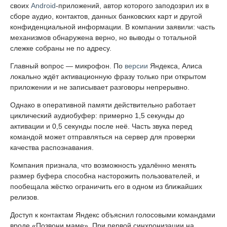
своих
Android
-приложений, автор которого заподозрил их в
сборе аудио, контактов, данных банковских карт и другой
конфиденциальной информации. В компании заявили: часть
механизмов обнаружена верно, но выводы о тотальной
слежке собраны не по адресу.
Главный вопрос — микрофон. По
версии
Яндекса, Алиса
локально ждёт активационную фразу только при открытом
приложении и не записывает разговоры непрерывно.
Однако в оперативной памяти действительно работает
циклический аудиобуфер: примерно 1,5 секунды до
активации и 0,5 секунды после неё. Часть звука перед
командой может отправляться на сервер для проверки
качества распознавания.
Компания признала, что возможность удалённо менять
размер буфера способна насторожить пользователей, и
пообещала жёстко ограничить его в одном из ближайших
релизов.
Доступ к контактам Яндекс объяснил голосовыми командами
вроде «Позвони маме». При первой синхронизации на