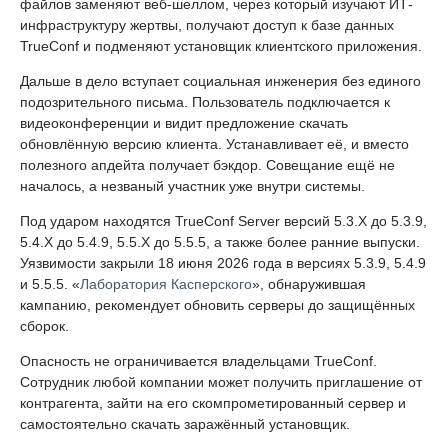
файлов заменяют веб-шеллом, через который изучают ИТ-
инфраструктуру жертвы, получают доступ к базе данных
TrueConf и подменяют установщик клиентского приложения.
Дальше в дело вступает социальная инженерия без единого
подозрительного письма. Пользователь подключается к
видеоконференции и видит предложение скачать
обновлённую версию клиента. Устанавливает её, и вместо
полезного апдейта получает бэкдор. Совещание ещё не
началось, а незваный участник уже внутри системы.
Под ударом находятся TrueConf Server версий 5.3.X до 5.3.9,
5.4.X до 5.4.9, 5.5.X до 5.5.5, а также более ранние выпуски.
Уязвимости закрыли 18 июня 2026 года в версиях 5.3.9, 5.4.9
и 5.5.5. «
Лаборатория Касперского
», обнаружившая
кампанию, рекомендует обновить серверы до защищённых
сборок.
Опасность не ограничивается владельцами TrueConf.
Сотрудник любой компании может получить приглашение от
контрагента, зайти на его скомпрометированный сервер и
самостоятельно скачать заражённый установщик.