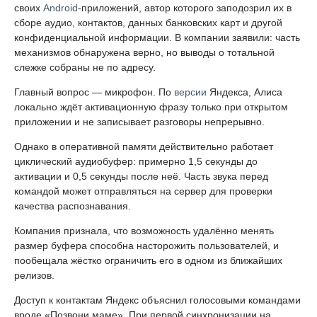
своих
Android
-приложений, автор которого заподозрил их в
сборе аудио, контактов, данных банковских карт и другой
конфиденциальной информации. В компании заявили: часть
механизмов обнаружена верно, но выводы о тотальной
слежке собраны не по адресу.
Главный вопрос — микрофон. По
версии
Яндекса, Алиса
локально ждёт активационную фразу только при открытом
приложении и не записывает разговоры непрерывно.
Однако в оперативной памяти действительно работает
циклический аудиобуфер: примерно 1,5 секунды до
активации и 0,5 секунды после неё. Часть звука перед
командой может отправляться на сервер для проверки
качества распознавания.
Компания признала, что возможность удалённо менять
размер буфера способна насторожить пользователей, и
пообещала жёстко ограничить его в одном из ближайших
релизов.
Доступ к контактам Яндекс объяснил голосовыми командами
вроде «Позвони маме». При первой синхронизации на