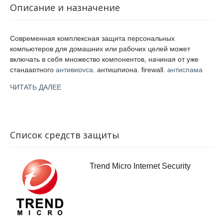
Описание и назначение
Современная комплексная защита персональных
компьютеров для домашних или рабочих целей может
включать в себя множество компонентов, начиная от уже
стандартного
антивируса
, антишпиона, firewall,
антиспама
или
IDS/IPS
, и заканчивая менее распространенным
ЧИТАТЬ ДАЛЕЕ
антифишингом,
родительским контролем
,
резервным
копированием
или
модулем HIPS
.
С развитием киберпреступности и новых видов угроз
средства защиты от них постоянно развиваются, обрастая
Список средств защиты
новыми компонентами и технологиями. Поэтому на смену
простым домашним антивирусам приходят комплексные
продукты класса Internet Security или Total Security. На смену
Trend Micro Internet Security
антивирусам для рабочих станций – решения класса
EndPoint Protection.