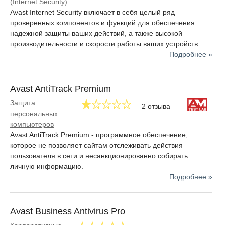
(Internet Security)
наибольший процент среди других антивирусных программ.
Avast Internet Security включает в себя целый ряд
проверенных компонентов и функций для обеспечения
Среди продуктов компании важное место занимает Avast!
надежной защиты ваших действий, а также высокой
SecureLine VPN. Он шифрует сетевой трафик и скрывает
производительности и скорости работы ваших устройств.
сокрытие IP-адреса. После этих операций пользователь
Подробнее »
использует общедоступные сети Wi-Fi без опасений
перехвата трафика, обходит ограничения в отдельных
регионах на посещение тех или иных веб-сайтов.
Avast AntiTrack Premium
Для обычных пользователей продукт предоставляет
Защита
виртуальную частную сеть - VPN-клиент. Используя ее,
2 отзыва
персональных
клиент может выходить в сеть через специальный сервер, а
компьютеров
не напрямую. При этом обмен данными между ними
Avast AntiTrack Premium - программное обеспечение,
шифруется, что защищает от перехвата данных
которое не позволяет сайтам отслеживать действия
злоумышленниками. Также это дает возможность работать в
пользователя в сети и несанкционированно собирать
сети анонимно, клиента нельзя отследить по
личную информацию.
географическому положению.
Подробнее »
Avast Business Antivirus Pro