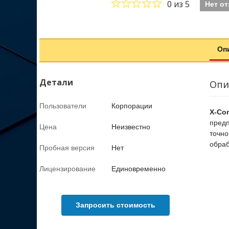
0
из 5
Нет о
Оп
Детали
Опи
Пользователи
Корпорации
X-Con
предп
Цена
Неизвестно
точно
обраб
Пробная версия
Нет
Лицензирование
Единовременно
Запросить стоимость