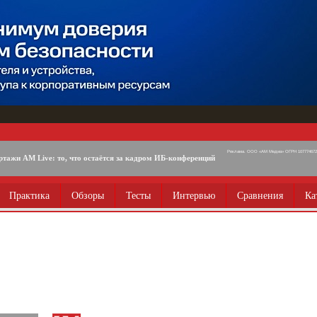
Реклама. ООО «АМ Медиа» ОГРН 1077746725
ртажи AM Live: то, что остаётся за кадром ИБ-конференций
Практика
Обзоры
Тесты
Интервью
Сравнения
Ка