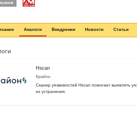
тзывов
исание
Аналоги
Внедрения
Новости
Статьи
логи
Hscan
Крайон
Сканер уязвимостей Hscan помогает выявлять уя
их устранения.