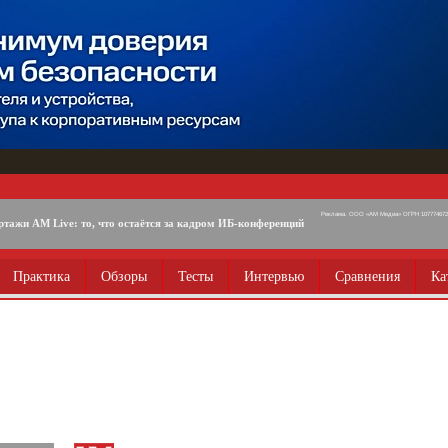
Реклама. ООО «АМ Медиа» ОГРН 1077746725
ртажи AM Live: то, что остаётся за кадром ИБ-конференций
Практика
Обзоры
Тесты
Интервью
Сравнения
Ка