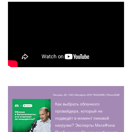
Реклама, 18+. ПАО «Мегафон» ИНН 7812014560 | 2Vfnxxr81dM
Как выбрать облачного
провайдера, который не
подведёт в момент пиковой
нагрузки? Эксперты МегаФона