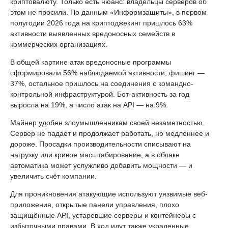
криптовалюту. Только есть нюанс: владельцы серверов об
этом не просили. По данным «Информзащиты», в первом
полугодии 2026 года на криптоджекинг пришлось 63%
активности выявленных вредоносных семейств в
коммерческих организациях.
В общей картине атак вредоносные программы
сформировали 56% наблюдаемой активности, фишинг —
37%, остальное пришлось на соединения с командно-
контрольной инфраструктурой. Бот-активность за год
выросла на 19%, а число атак на API — на 9%.
Майнер удобен злоумышленникам своей незаметностью.
Сервер не падает и продолжает работать, но медленнее и
дороже. Просадки производительности списывают на
нагрузку или кривое масштабирование, а в облаке
автоматика может услужливо добавить мощности — и
увеличить счёт компании.
Для проникновения атакующие используют уязвимые веб-
приложения, открытые панели управления, плохо
защищённые API, устаревшие серверы и контейнеры с
избыточными правами. В ход идут также украденные