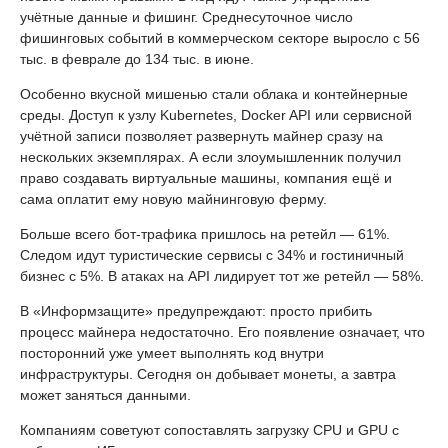
учётные данные и фишинг. Среднесуточное число
фишинговых событий в коммерческом секторе выросло с 56
тыс. в феврале до 134 тыс. в июне.
Особенно вкусной мишенью стали облака и контейнерные
среды. Доступ к узлу Kubernetes, Docker API или сервисной
учётной записи позволяет развернуть майнер сразу на
нескольких экземплярах. А если злоумышленник получил
право создавать виртуальные машины, компания ещё и
сама оплатит ему новую майнинговую ферму.
Больше всего бот-трафика пришлось на ретейл — 61%.
Следом идут туристические сервисы с 34% и гостиничный
бизнес с 5%. В атаках на API лидирует тот же ретейл — 58%.
В «Информзащите» предупреждают: просто прибить
процесс майнера недостаточно. Его появление означает, что
посторонний уже умеет выполнять код внутри
инфраструктуры. Сегодня он добывает монеты, а завтра
может заняться данными.
Компаниям советуют сопоставлять загрузку CPU и GPU с