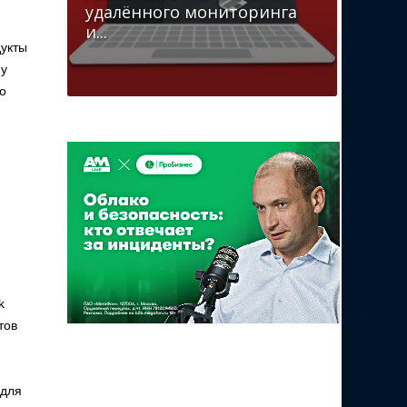
удалённого мониторинга
и...
дукты
 у
о
k
тов
 для