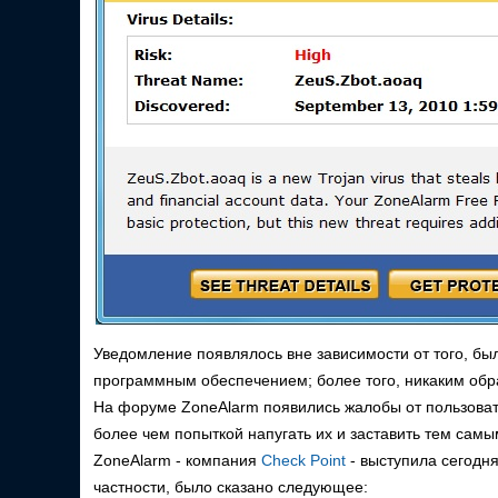
Уведомление появлялось вне зависимости от того, б
программным обеспечением; более того, никаким обр
На форуме ZoneAlarm появились жалобы от пользоват
более чем попыткой напугать их и заставить тем сам
ZoneAlarm - компания
Check Point
- выступила сегодн
частности, было сказано следующее: