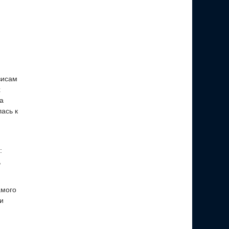
висам
х
а
ась к
:
,
амого
и