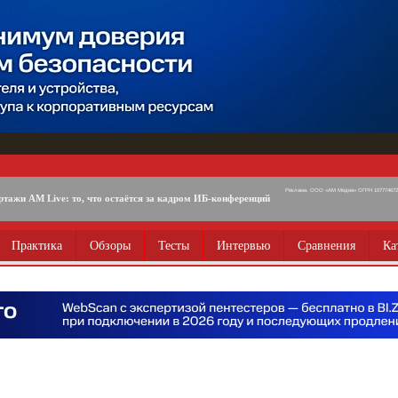
Реклама. ООО «АМ Медиа» ОГРН 1077746725
ртажи AM Live: то, что остаётся за кадром ИБ-конференций
Практика
Обзоры
Тесты
Интервью
Сравнения
Ка