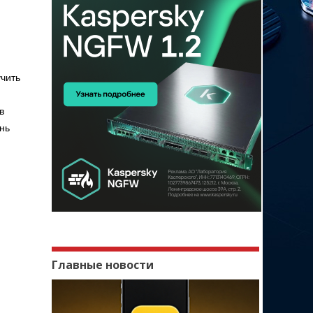
чить
в
ень
Главные новости