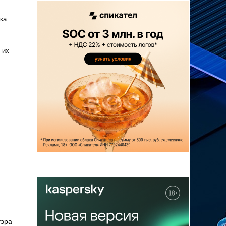
ка
 их
уэра