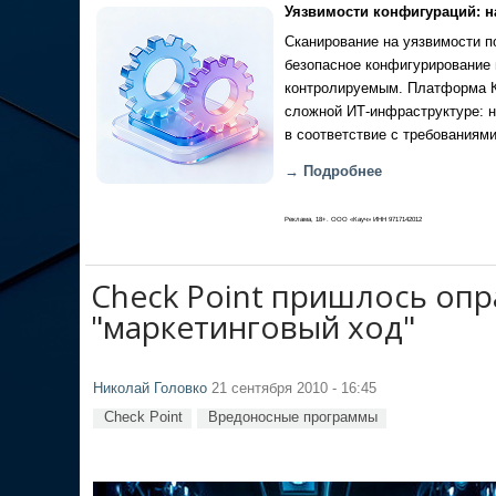
Уязвимости конфигураций: н
Сканирование на уязвимости по
безопасное конфигурирование 
контролируемым. Платформа Ка
сложной ИТ-инфраструктуре: н
в соответствие с требованиями
→ Подробнее
Реклама, 18+. ООО «Кауч» ИНН 9717142012
Check Point пришлось оп
"маркетинговый ход"
Николай Головко
21 сентября 2010 - 16:45
Check Point
Вредоносные программы