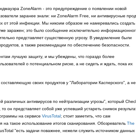
ндмауэра ZoneAlarm - это предупреждение о появлении новой
ователи заранее знали: ни ZoneAlarm Free, ни антивирусные про
их от этой инфекции. Мы никоим образом не намеревались создать
 уже заражен; это было сообщение исключительно информационног
ительно представляет существенную угрозу. В уведомление были
родуктов, а также рекомендации по обеспечению безопасности.
нтам лучшую защиту, и мы убеждены, что гораздо более
ьзователей о потенциальном риске, а не сидеть и ждать, пока их
 составляющую своих продуктов у "Лаборатории Касперского", а не
ей различных антивирусов по нейтрализации угрозы", который Chec
 то он представляет собой уже успевший устареть снимок результа
рограммы на сервисе
VirusTotal
; стоит заметить, что сам
я на такое использование итогов сканирования. Обозреватель
The
rusTotal "есть задачи поважнее, нежели служить источником данных