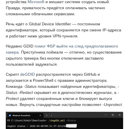
устройства
Microsoft
и мешает системе создать новый.
Правда, приватность придётся оплачивать частично
сломанными облачными сервисами.
Речь идёт о Global Device Identifier — постоянном
идентификаторе, который сохраняется при смене IP-адреса
и работает ниже уровня VPN-туннеля.
Недавно GDID
помог ФБР выйти на след предполагаемого
хакера
. Преступника поймали — отлично, но существование
скрытого трекера без кнопки отключения заставило
пользователей задуматься.
Скрипт
deGDID
распространяется через GitHub и
запускается в PowerShell с правами администратора.
Команда
-Status
показывает найденные идентификаторы,
-
Status -Redact
скрывает их в диагностических журналах, а
-
Protect
удаляет сохранённые ключи и блокирует выпуск
новых. Вернуть стандартные настройки позволяет
-Unprotect
.