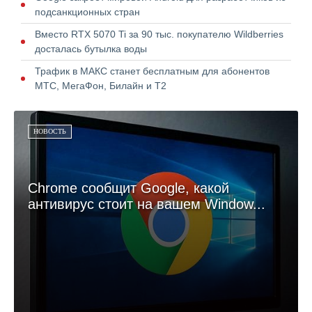
подсанкционных стран
Вместо RTX 5070 Ti за 90 тыс. покупателю Wildberries
досталась бутылка воды
Трафик в МАКС станет бесплатным для абонентов
МТС, МегаФон, Билайн и Т2
НОВОСТЬ
Chrome сообщит Google, какой
антивирус стоит на вашем Window...