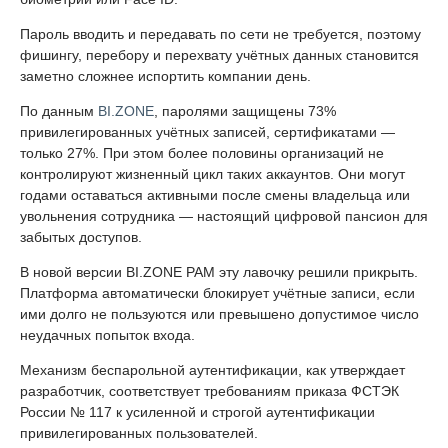
Пароль вводить и передавать по сети не требуется, поэтому
фишингу, перебору и перехвату учётных данных становится
заметно сложнее испортить компании день.
По данным
BI.ZONE
, паролями защищены 73%
привилегированных учётных записей, сертификатами —
только 27%. При этом более половины организаций не
контролируют жизненный цикл таких аккаунтов. Они могут
годами оставаться активными после смены владельца или
увольнения сотрудника — настоящий цифровой пансион для
забытых доступов.
В новой версии BI.ZONE PAM эту лавочку решили прикрыть.
Платформа автоматически блокирует учётные записи, если
ими долго не пользуются или превышено допустимое число
неудачных попыток входа.
Механизм беспарольной аутентификации, как утверждает
разработчик, соответствует требованиям приказа ФСТЭК
России № 117 к усиленной и строгой аутентификации
привилегированных пользователей.