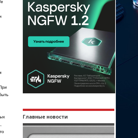
fe
и
м
 При
быть
Главные новости
ных
,
то