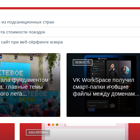
в из подсанкционных стран
та стоимости поездок
 сайт при веб-сёрфинге юзера
НОВОСТЬ
тала фундаментом
VK WorkSpace получил
а: главные темы
смарт-папки и общие
ого лета...
файлы между доменам...
АНАЛИТИКА