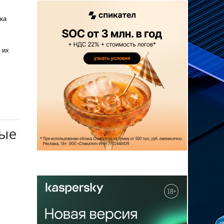
ка
 их
ные