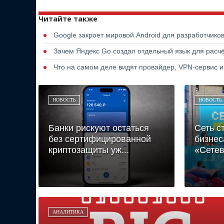
Читайте также
Google закроет мировой Android для разработчико
Зачем Яндекс Go создал отдельный язык для расчё
Что на самом деле видят провайдер, VPN-сервис и
НОВОСТЬ
НОВОСТЬ
Банки рискуют остаться
Сеть с
без сертифицированной
бизнес
криптозащиты уж...
«Сетев
АНАЛИТИКА