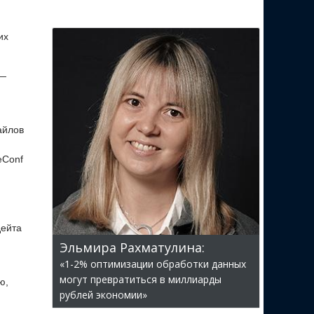
их
 —
айлов
eConf
дейта
Эльмира Рахматулина:
«1-2% оптимизации обработки данных
могут превратиться в миллиарды
ю,
рублей экономии»