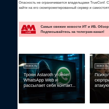
Опасность не ограничивается владельцами TrueConf. С
зайти на его скомпрометированный сервер и самостоя
Самые свежие новости ИТ и ИБ. Обзор
Подписывайтесь на телеграм-канал!
НОВОСТЬ
НОВОСТЬ
Троян Astaroth угоняет
Психол
WhatsApp Web и
сюрпри
рассылает себя контакт...
атакуют