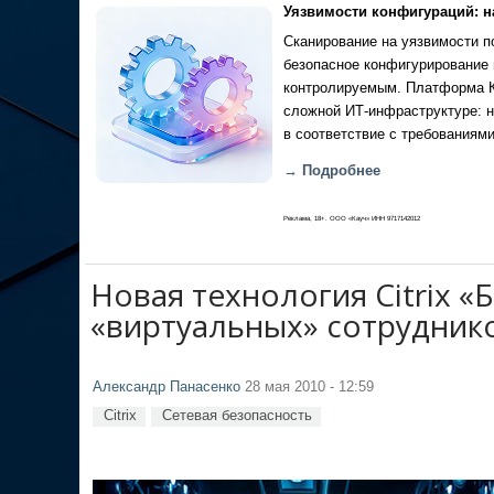
Уязвимости конфигураций: н
Сканирование на уязвимости по
безопасное конфигурирование 
контролируемым. Платформа Ка
сложной ИТ-инфраструктуре: н
в соответствие с требованиями
→ Подробнее
Реклама, 18+. ООО «Кауч» ИНН 9717142012
Новая технология Citrix 
«виртуальных» сотрудник
Александр Панасенко
28 мая 2010 - 12:59
Citrix
Сетевая безопасность