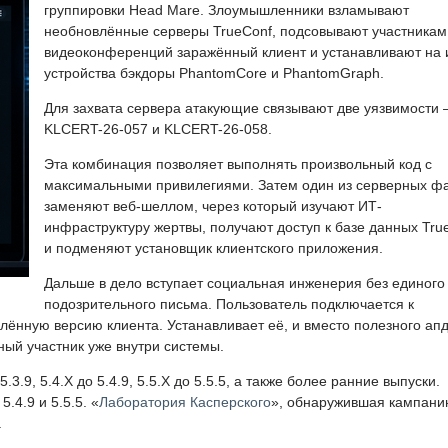
группировки Head Mare. Злоумышленники взламывают
необновлённые серверы TrueConf, подсовывают участникам
видеоконференций заражённый клиент и устанавливают на 
устройства бэкдоры PhantomCore и PhantomGraph.
Для захвата сервера атакующие связывают две уязвимости
KLCERT-26-057 и KLCERT-26-058.
Эта комбинация позволяет выполнять произвольный код с
максимальными привилегиями. Затем один из серверных ф
заменяют веб-шеллом, через который изучают ИТ-
инфраструктуру жертвы, получают доступ к базе данных Tru
и подменяют установщик клиентского приложения.
Дальше в дело вступает социальная инженерия без единого
подозрительного письма. Пользователь подключается к
ённую версию клиента. Устанавливает её, и вместо полезного ап
ный участник уже внутри системы.
3.9, 5.4.X до 5.4.9, 5.5.X до 5.5.5, а также более ранние выпуски.
.4.9 и 5.5.5. «
Лаборатория Касперского
», обнаружившая кампани
.