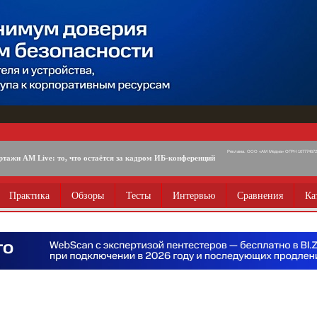
Реклама. ООО «АМ Медиа» ОГРН 1077746725
ртажи AM Live: то, что остаётся за кадром ИБ-конференций
Практика
Обзоры
Тесты
Интервью
Сравнения
Ка