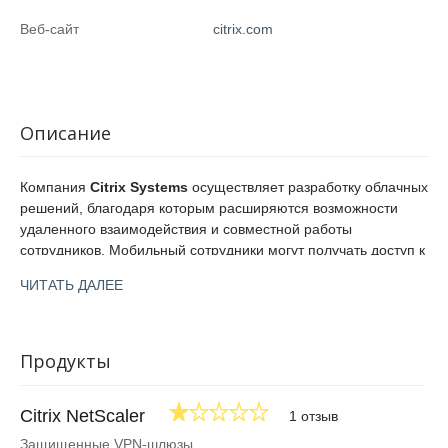
Веб-сайт
citrix.com
Описание
Компания
Citrix Systems
осуществляет разработку облачных
решений, благодаря которым расширяются возможности
удаленного взаимодействия и совместной работы
сотрудников. Мобильный сотрудники могут получать доступ к
данным и приложениям с любых устройств, где бы они ни
ЧИТАТЬ ДАЛЕЕ
находились.
По всему миру продуктами компании Citrix Systems
используют свыше четырехсот тысяч организаций и порядка
Продукты
ста миллионов пользователей. Продукты используются в
медицине, финансовом секторе, производстве, в
образовательных учреждениях, государственных
Citrix NetScaler
1 отзыв
учреждениях. Citrix обеспечивает надежно защищенные
Защищенные VPN-шлюзы