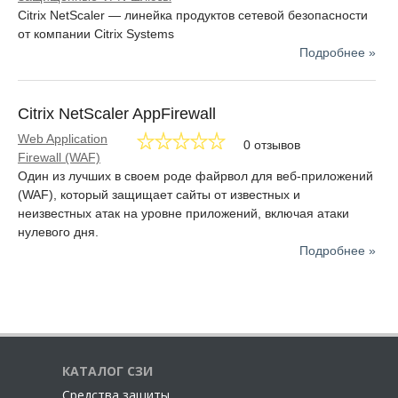
виртуальные рабочие места и технологии для анализа
Citrix NetScaler — линейка продуктов сетевой безопасности
данных.
от компании Citrix Systems
Подробнее »
Используя решения Citrix, организации получают
возможность повысить эффективность работы сотрудников.
Главной своей целью компания ставит улучшение
возможностей коммуникации и взаимодействия людей путем
Citrix NetScaler AppFirewall
разработки решений способных изменить представление о
Web Application
0 отзывов
цифровой безопасности в лучшую сторону.
Firewall (WAF)
Один из лучших в своем роде файрвол для веб-приложений
Citrix Systems создана в 1989 году и за тридцатилетнюю
(WAF), который защищает сайты от известных и
деятельность смогла добиться высочайших результатов, ведь
неизвестных атак на уровне приложений, включая атаки
из списка наиболее крупных компаний, входящих в список
нулевого дня.
Fortune 100 - 99% являются клиентами Citrix.
Подробнее »
КАТАЛОГ СЗИ
Cредства защиты