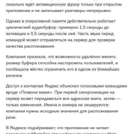
локально ждёт активационную фразу только при открытом
приложении и не записывает разговоры непрерывно.
Однако в оперативной памяти действительно работает
циклический аудиобуфер: примерно 1,5 секунды до
активации и 0,5 секунды после неё. Часть звука перед
командой может отправляться на сервер для проверки
качества распознавания.
Компания признала, что возможность удалённо менять
размер буфера способна насторожить пользователей, и
пообещала жёстко ограничить его в одном из ближайших
релизов.
Доступ к контактам Яндекс объяснил голосовыми командами
вроде «Позвони маме». При первой синхронизации на
сервер может передаваться вся адресная книга, затем —
только изменения. Имена и номера не хешируются:
компании нужны исходные значения для распознавания
речи.
В Яндексе подчёркивают, что приложение не читает
переписку в WhatsApp
(принадлежит корпорации Meta,