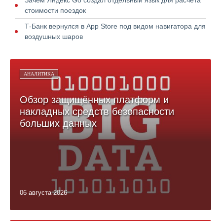
Зачем Яндекс Go создал отдельный язык для расчёта
стоимости поездок
Т-Банк вернулся в App Store под видом навигатора для
воздушных шаров
АНАЛИТИКА
Обзор защищённых платформ и
накладных средств безопасности
больших данных
06 августа 2026