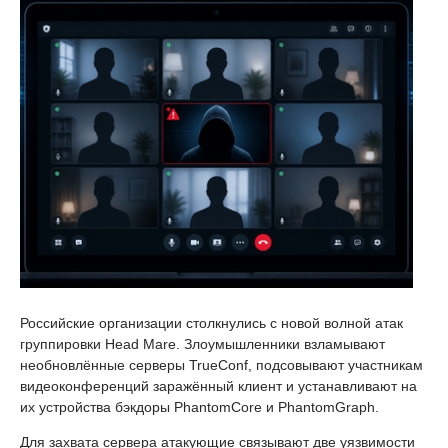
Российские организации столкнулись с новой волной атак
группировки Head Mare. Злоумышленники взламывают
необновлённые серверы TrueConf, подсовывают участникам
видеоконференций заражённый клиент и устанавливают на
их устройства бэкдоры PhantomCore и PhantomGraph.
Для захвата сервера атакующие связывают две уязвимости