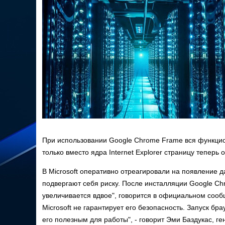
При использовании Google Chrome Frame вся функцио
только вместо ядра Internet Explorer страницу теперь
В Microsoft оперативно отреагировали на появление 
подвергают себя риску. После инсталляции Google C
увеличивается вдвое", говорится в официальном сооб
Microsoft не гарантирует его безопасность. Запуск б
его полезным для работы", - говорит Эми Баздукас, ге