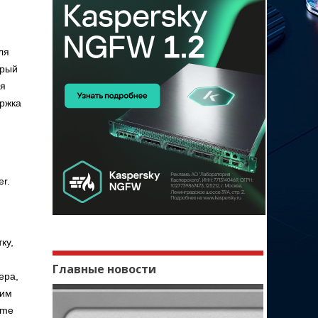
ля
орый
ся
ержка
er.
ку,
Главные новости
ера,
дим
ome