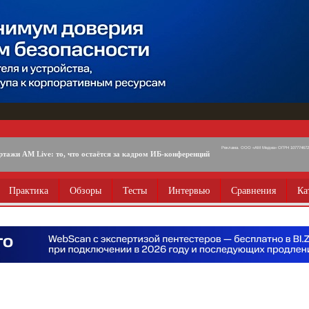
Реклама. ООО «АМ Медиа» ОГРН 1077746725
ртажи AM Live: то, что остаётся за кадром ИБ-конференций
Практика
Обзоры
Тесты
Интервью
Сравнения
Ка