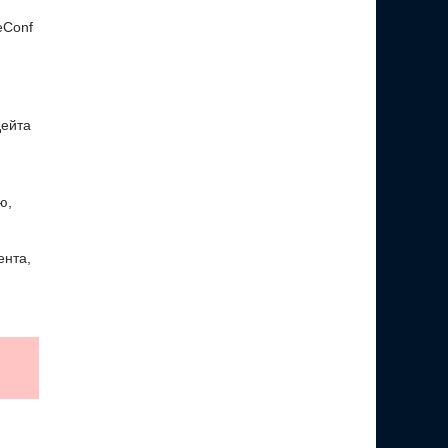
eConf
дейта
ю,
ента,