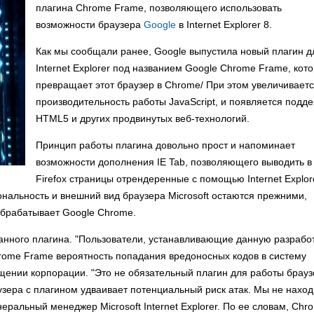
плагина Chrome Frame, позволяющего использовать
возможности браузера
Google
в Internet Explorer 8.
Как мы сообщали ранее, Google выпустила новый плагин д
Internet Explorer под названием Google Chrome Frame, кот
превращает этот браузер в Chrome/ При этом увеличивает
производительность работы JavaScript, и появляется подд
HTML5 и других продвинутых веб-технологий.
Принцип работы плагина довольно прост и напоминает
возможности дополнения IE Tab, позволяющего выводить в
Firefox страницы отрендеренные с помощью Internet Explor
нальность и внешний вид браузера Microsoft остаются прежними,
 обрабатывает Google Chrome.
данного плагина. "Пользователи, устанавливающие данную разработ
hrome Frame вероятность попадания вредоносных кодов в систему
щении корпорации. "Это не обязательный плагин для работы брауз
раузера с плагином удваивает потенциальный риск атак. Мы не нахо
неральный менеджер Microsoft Internet Explorer. По ее словам, Chr