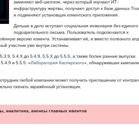
заменяют веб-шеллом, через который изучают ИТ-
инфраструктуру жертвы, получают доступ к базе данных Tru
и подменяют установщик клиентского приложения.
Дальше в дело вступает социальная инженерия без единого
подозрительного письма. Пользователь подключается к
ённую версию клиента. Устанавливает её, и вместо полезного ап
ный участник уже внутри системы.
3.9, 5.4.X до 5.4.9, 5.5.X до 5.5.5, а также более ранние выпуски.
.4.9 и 5.5.5. «
Лаборатория Касперского
», обнаружившая кампани
.
отрудник любой компании может получить приглашение от контраг
тельно скачать заражённый установщик.
ы, аналитика, анонсы главных ивентов