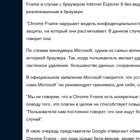
Frame в случае с браузером Internet Explorer 8 без 
реализованным в браузере.
"Chrome Frame нарушает модель конфиденциальности I
защиты, на который они рассчитывают. В данном случ
говорит она.
По словам менеджера Microsoft, одним из самых воп
историей браузера. Так, когда пользователь желает у
частичное удаление, большинство данных, сохраненн
В официальном заявлении Microsoft говорится, что ус
сама Microsoft "не рекомендует принимать для себя, с
"Мы не говорим, что в Chrome Frame есть конкретные 
поводу того, что плагин в целом не способствует пов
"Пользователи нам постоянно говорят, что они ищут б
случай".
В свою очередь представители Google отвергают обвин
Chrome Frame - это пока только бета-версия, кроме т