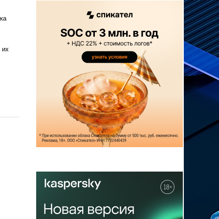
ка
 их
и