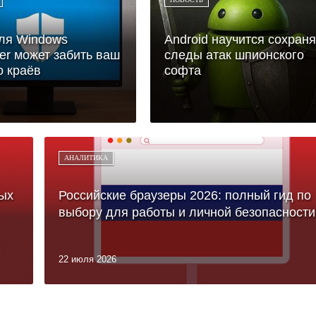
ля Windows
Android научится сохраня
er может забить ваш
следы атак шпионского
о краёв
софта
АНАЛИТИКА
ых
Российские браузеры 2026: полный гид по
выбору для работы и личной безопасности
22 июля 2026