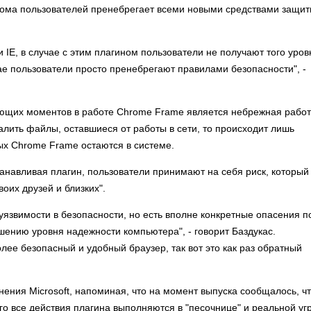
ведома пользователей пренебрегает всеми новыми средствами защит
E, в случае с этим плагином пользователи не получают того уров
ае пользователи просто пренебрегают правилами безопасности", -
иющих моментов в работе Chrome Frame является небрежная работ
далить файлы, оставшиеся от работы в сети, то происходит лишь
ых Chrome Frame остаются в системе.
танавливая плагин, пользователи принимают на себя риск, который
воих друзей и близких".
уязвимости в безопасности, но есть вполне конкретные опасения п
ышению уровня надежности компьютера", - говорит Баздукас.
олее безопасный и удобный браузер, так вот это как раз обратный
ения Microsoft, напоминая, что на момент выпуска сообщалось, ч
ого все действия плагина выполняются в "песочнице" и реальной уг