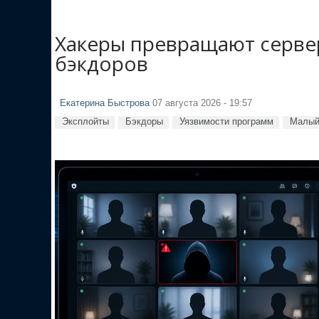
Хакеры превращают сервер
бэкдоров
Екатерина Быстрова
07 августа 2026 - 19:57
Эксплойты
Бэкдоры
Уязвимости программ
Малый