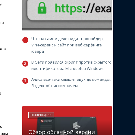
ы,
ня
Что на самом деле видят провайдер,
VPN-сервис и сайт при веб-сёрфинге
а с
юзера
В Сети появился скрипт против скрытого
идентификатора Microsoft в Windows
Алиса всё-таки слышит звук до команды,
Яндекс объяснил зачем
о
ОБЗОР НЕДЕЛИ
то
Обзор облачной версии
розы