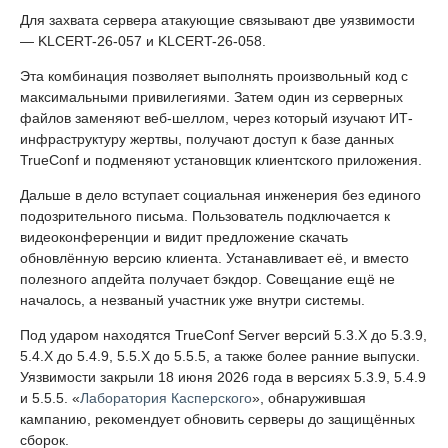
Для захвата сервера атакующие связывают две уязвимости
— KLCERT-26-057 и KLCERT-26-058.
Эта комбинация позволяет выполнять произвольный код с
максимальными привилегиями. Затем один из серверных
файлов заменяют веб-шеллом, через который изучают ИТ-
инфраструктуру жертвы, получают доступ к базе данных
TrueConf и подменяют установщик клиентского приложения.
Дальше в дело вступает социальная инженерия без единого
подозрительного письма. Пользователь подключается к
видеоконференции и видит предложение скачать
обновлённую версию клиента. Устанавливает её, и вместо
полезного апдейта получает бэкдор. Совещание ещё не
началось, а незваный участник уже внутри системы.
Под ударом находятся TrueConf Server версий 5.3.X до 5.3.9,
5.4.X до 5.4.9, 5.5.X до 5.5.5, а также более ранние выпуски.
Уязвимости закрыли 18 июня 2026 года в версиях 5.3.9, 5.4.9
и 5.5.5. «
Лаборатория Касперского
», обнаружившая
кампанию, рекомендует обновить серверы до защищённых
сборок.