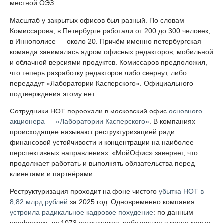
местной ОЭЗ.
Масштаб у закрытых офисов был разный. По словам
Комиссарова, в Петербурге работали от 200 до 300 человек,
в Иннополисе — около 20. Причём именно петербургская
команда занималась ядром офисных редакторов, мобильной
и облачной версиями продуктов. Комиссаров предположил,
что теперь разработку редакторов либо свернут, либо
передадут «Лаборатории Касперского». Официального
подтверждения этому нет.
Сотрудники НОТ переехали в московский офис
основного
акционера — «Лаборатории Касперского»
. В компаниях
происходящее называют реструктуризацией ради
финансовой устойчивости и концентрации на наиболее
перспективных направлениях. «МойОфис» заверяет, что
продолжает работать и выполнять обязательства перед
клиентами и партнёрами.
Реструктуризация проходит на фоне чистого
убытка НОТ в
8,82 млрд рублей
за 2025 год. Одновременно компания
устроила радикальное кадровое похудение
: по данным
профсоюза, из 1073 сотрудников, работавших в конце марта