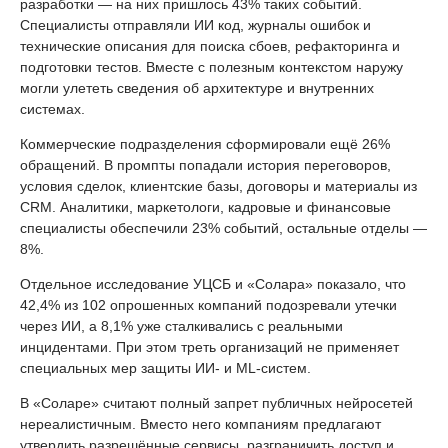
разработки — на них пришлось 43% таких событий.
Специалисты отправляли ИИ код, журналы ошибок и
технические описания для поиска сбоев, рефакторинга и
подготовки тестов. Вместе с полезным контекстом наружу
могли улететь сведения об архитектуре и внутренних
системах.
Коммерческие подразделения сформировали ещё 26%
обращений. В промпты попадали история переговоров,
условия сделок, клиентские базы, договоры и материалы из
CRM. Аналитики, маркетологи, кадровые и финансовые
специалисты обеспечили 23% событий, остальные отделы —
8%.
Отдельное исследование УЦСБ и «Солара» показало, что
42,4% из 102 опрошенных компаний подозревали утечки
через ИИ, а 8,1% уже сталкивались с реальными
инцидентами. При этом треть организаций не применяет
специальных мер защиты ИИ- и ML-систем.
В «Соларе» считают полный запрет публичных нейросетей
нереалистичным. Вместо него компаниям предлагают
утвердить разрешённые сервисы, разграничить доступ и