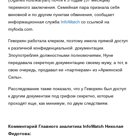
(Oganes Koshkaryan) почти к 5 годам (57 месяцев)
тюремного заключения. Семейная пара признала себя
виновной и по другим пунктам обвинения, сообщает
информационная служба
InfoWatch
со ссылкой на
myfoxla.com.
Геворкян работала клерком, поэтому имела прямой доступ
к различной конфиденциальной документации.
Злоупотребляя должностными полномочиями, Нуне
передавала секретную документацию своему мужу, а тот, в
свою очередь, продавал ее «партнерам» из «Армянской
Силы».
Расследование также показало, что у Геворкян был доступ
к другим документам под грифом секретно, которые
проходят еще, как минимум, по двум следствиям.
Комментарий Главного аналитика
InfoWatch
Николая
Федотова: