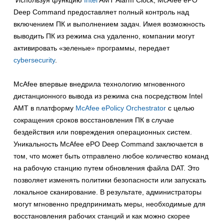
Используя функцию
Intel
AMT Alarm Clock, McAfee ePO
Deep Command предоставляет полный контроль над
включением ПК и выполнением задач. Имея возможность
выводить ПК из режима сна удаленно, компании могут
активировать «зеленые» программы, передает
cybersecurity
.
McAfee впервые внедрила технологию мгновенного
дистанционного вывода из режима сна посредством Intel
AMT в платформу
McAfee ePolicy Orchestrator
с целью
сокращения сроков восстановления ПК в случае
бездействия или повреждения операционных систем.
Уникальность McAfee ePO Deep Command заключается в
том, что может быть отправлено любое количество команд
на рабочую станцию путем обновления файла DAT. Это
позволяет изменять политики безопасности или запускать
локальное сканирование. В результате, администраторы
могут мгновенно предпринимать меры, необходимые для
восстановления рабочих станций и как можно скорее