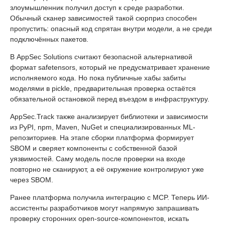
злоумышленник получил доступ к среде разработки.
Обычный сканер зависимостей такой сюрприз способен
пропустить: опасный код спрятан внутри модели, а не среди
подключённых пакетов.
В AppSec Solutions считают безопасной альтернативой
формат safetensors, который не предусматривает хранение
исполняемого кода. Но пока публичные хабы забиты
моделями в pickle, предварительная проверка остаётся
обязательной остановкой перед въездом в инфраструктуру.
AppSec.Track также анализирует библиотеки и зависимости
из PyPI, npm, Maven, NuGet и специализированных ML-
репозиториев. На этапе сборки платформа формирует
SBOM и сверяет компоненты с собственной базой
уязвимостей. Саму модель после проверки на входе
повторно не сканируют, а её окружение контролируют уже
через SBOM.
Ранее платформа получила интеграцию с MCP. Теперь ИИ-
ассистенты разработчиков могут напрямую запрашивать
проверку сторонних open-source-компонентов, искать