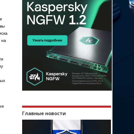
е
 вы
иска
 на
ти
му
ных
ея
Главные новости