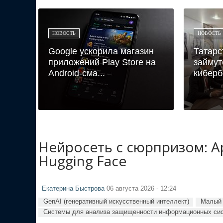
НОВОСТЬ
НОВОСТЬ
Google ускорила магазин
Татарст
приложений Play Store на
займут
Android-сма...
киберб
Нейросеть с сюрпризом: A
Hugging Face
Екатерина Быстрова
06 августа 2026 - 12:24
GenAI (генеративный искусственный интеллект)
Малый 
Системы для анализа защищенности информационных си