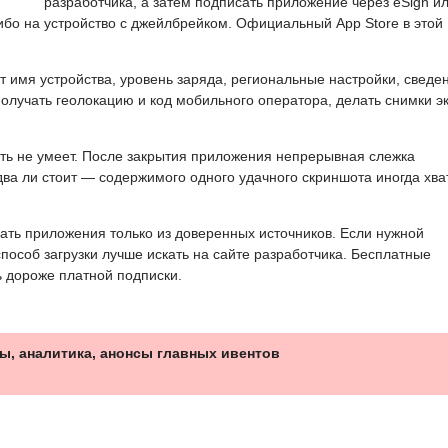
разработчика, а затем подписать приложение через eSign и
либо на устройство с джейлбрейком. Официальный App Store в этой
 имя устройства, уровень заряда, региональные настройки, сведе
получать геолокацию и код мобильного оператора, делать снимки э
ать не умеет. После закрытия приложения непрерывная слежка
ва ли стоит — содержимого одного удачного скриншота иногда хва
ать приложения только из доверенных источников. Если нужной
особ загрузки лучше искать на сайте разработчика. Бесплатные
ь дороже платной подписки.
ы, аналитика, анонсы главных ивентов