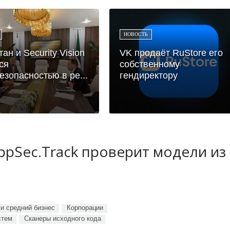
НОВОСТЬ
ан и Security Vision
VK продаёт RuStore его
ся
собственному
езопасностью в ре...
гендиректору
ppSec.Track проверит модели из
и средний бизнес
Корпорации
стем
Сканеры исходного кода