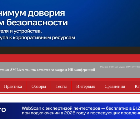
Реклама. ООО «АМ Медиа» ОГРН 1077746725
ртажи AM Live: то, что остаётся за кадром ИБ-конференций
Практика
Обзоры
Тесты
Интервью
Сравнения
Ка