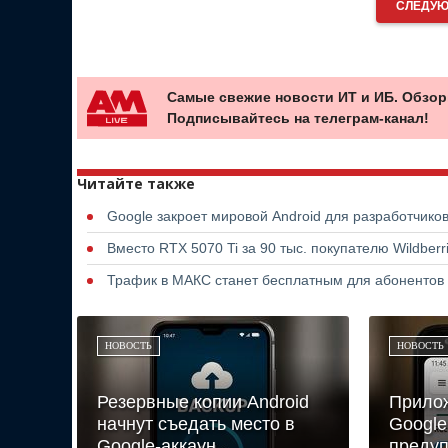
СЛЕДУЮ
Самые свежие новости ИТ и ИБ. Обзор
Подписывайтесь на телеграм-канал!
Читайте также
Google закроет мировой Android для разработчико
Вместо RTX 5070 Ti за 90 тыс. покупателю Wildber
Трафик в МАКС станет бесплатным для абонентов
НОВОСТЬ
НОВОСТЬ
Резервные копии Android
Прилож
начнут съедать место в
Google
Google-аккаун...
предуп