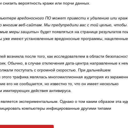
и снизить вероятность кражи или порчи данных.
пьютере вредоносного ПО может привести к удалению или краж
о многим веб-сайтам. Мы предупредили вас с той целью, чтобы
димые меры защиты
» будет появляться на странице результатов по
ры уже имеют установленные вредоносные программы, нацеленные
ей возникла после того, как исследователем в области безопаснос
ик. Обычно, в случае отключения дата-центра направленные к не
должали поступать с огромной скоростью. При дальнейшем
м этого трафика являлась многомиллионная аудитория из заражен
е его не сообщается, но известно то, что он имеет несколько
м имитирующих действия антивируса.
 является экспериментальным. Однако о том каким образом эта ид
тифицировать компьютеры инфицированные другими типами