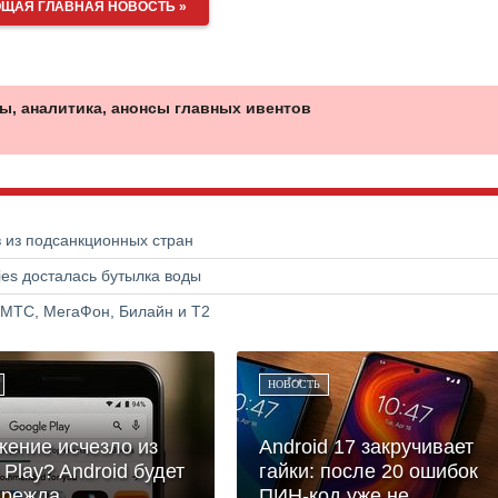
ЩАЯ ГЛАВНАЯ НОВОСТЬ »
ы, аналитика, анонсы главных ивентов
в из подсанкционных стран
ries досталась бутылка воды
 МТС, МегаФон, Билайн и Т2
НОВОСТЬ
ение исчезло из
Android 17 закручивает
 Play? Android будет
гайки: после 20 ошибок
режда...
ПИН-код уже не...