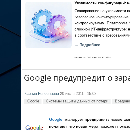
Уязвимости конфигураций: н
Сканирование на уязвимости по
безопасное конфигурирование 
контролируемым. Платформа Ка
сложной ИТ-инфраструктуре: н
в соответствие с требованиями
→ Подробнее
Реклама, 18+. ООО «Кауч» ИНН 9717142012
Google предупредит о за
Ксения Ренселаева
20 июля 2011 - 15:02
Google
Системы защиты данных от потери
Вредоно
Google
планирует предпринять новые шаг
полагают, что новая мера поможет польз