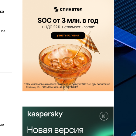
ка
 их
ии