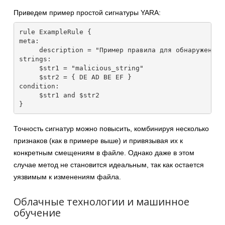
Приведем пример простой сигнатуры YARA:
rule ExampleRule {
meta:
     description = "Пример правила для обнаружения 
strings:
     $str1 = "malicious_string"
     $str2 = { DE AD BE EF }
condition:
     $str1 and $str2
}
Точность сигнатур можно повысить, комбинируя несколько
признаков (как в примере выше) и привязывая их к
конкретным смещениям в файле. Однако даже в этом
случае метод не становится идеальным, так как остается
уязвимым к изменениям файла.
Облачные технологии и машинное
обучение