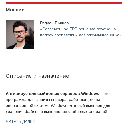
Мнение
Родион Пьянов
«Современное EPP-решение похоже на
полосу препятствий для злоумышленника»
Описание и назначение
Антивирус для файловых серверов Windows
– это
программа для защиты сервера, работающего на
операционной системе Windows, который выделен для
хранения файлов и выполнения файловых операций.
Антивирусные продукты эффективно защищают файловые
ЧИТАТЬ ДАЛЕЕ
серверы от вредоносных программ, помогают сделать