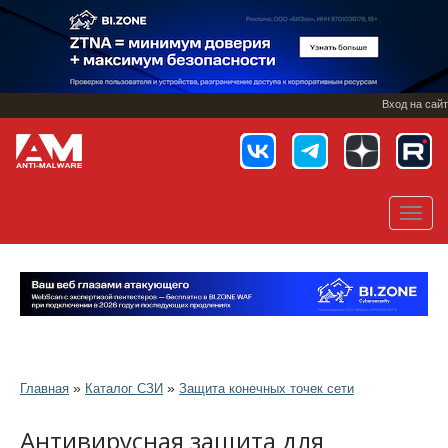
Перейти
к
основному
содержанию
Вход на сайт
Toggl
navig
»
»
Главная
Каталог СЗИ
Защита конечных точек сети
Антивирусная защита для