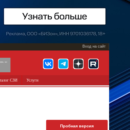
Вход на сайт
891, 18+
талог СЗИ
Услуги
Пробная версия