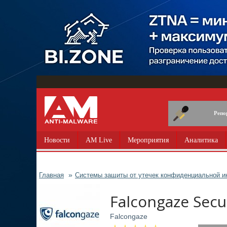
Перейти
к
основному
содержанию
Репо
Новости
AM Live
Мероприятия
Аналитика
Главная
Системы защиты от утечек конфиденциальной и
Falcongaze Sec
Falcongaze