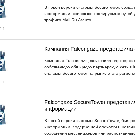
В новой версии системы SecureTower, созда
информации, список контролируемых путей у
трафика Mail.Ru Агента.
011
Компания Falcongaze представила 
Компания Falcongaze, заключила партнерское
собственную обширную партнерскую сеть в 
системы SecureTower на рынке этого региона
011
Falcongaze SecureTower представи
информации
В новой версии системы SecureTower, был р
информации, содержащей опечатки и неточно
сообщений мессенджеров или распознанных 