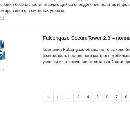
ечения безопасности, отвечающий за определение политик инфор
мирование о возможных угрозах.
011
Falcongaze SecureTower 2.8 – пол
Компания Falcongaze объявляет о выходе Se
возможность постоянного контроля мобильных
условии их отключения от локальной сети пр
011
«
‹
…
3
4
5
6
7
8