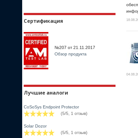
обесп
инфор
Сертификация
18.08.2
№207 от
21.11.2017
Обзор продукта
04.08.2
Лучшие аналоги
CoSoSys Endpoint Protector
(5/5, 1 отзыв)
Solar Dozor
(5/5, 1 отзыв)