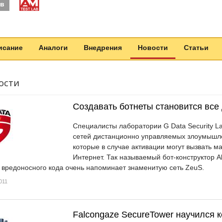
ыв
исание
Аналоги
Внедрения
Новости
Статьи
ости
Создавать ботнеты становится все
Специалисты лаборатории G Data Security 
сетей дистанционно управляемых злоумышле
которые в случае активации могут вызвать м
Интернет. Так называемый бот-конструктор Ald
 вредоносного кода очень напоминает знаменитую сеть ZeuS.
011
Falcongaze SecureTower научился к