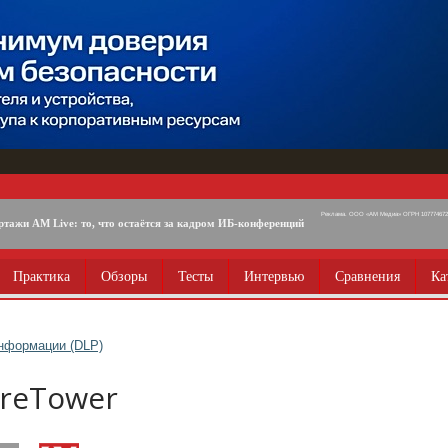
Реклама. ООО «АМ Медиа» ОГРН 1077746725
ртажи AM Live: то, что остаётся за кадром ИБ-конференций
Практика
Обзоры
Тесты
Интервью
Сравнения
Ка
нформации (DLP)
ureTower