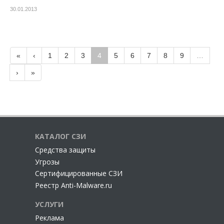
30.01.2013
«
‹
1
2
3
4
5
6
7
8
9
…
›
»
КАТАЛОГ СЗИ
Cредства защиты
Угрозы
Сертифицированные СЗИ
Реестр Anti-Malware.ru
УСЛУГИ
Реклама