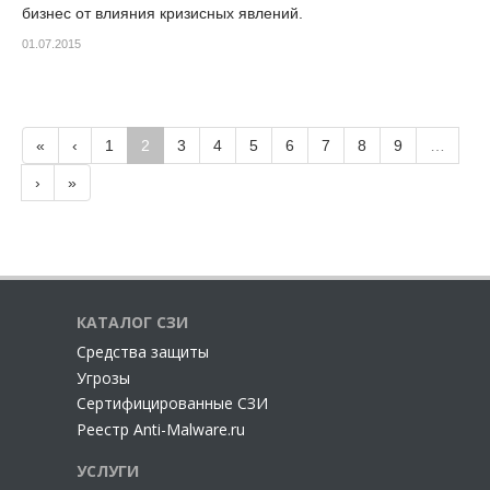
бизнес от влияния кризисных явлений.
01.07.2015
«
‹
1
2
3
4
5
6
7
8
9
…
›
»
КАТАЛОГ СЗИ
Cредства защиты
Угрозы
Сертифицированные СЗИ
Реестр Anti-Malware.ru
УСЛУГИ